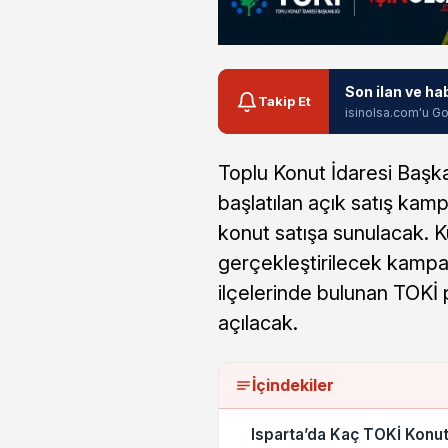
Son ilan ve ha
Takip Et
isinolsa.com'u Go
Toplu Konut İdaresi Başka
başlatılan açık satış ka
konut satışa sunulacak. K
gerçekleştirilecek kamp
ilçelerinde bulunan TOKİ 
açılacak.
İçindekiler
Isparta’da Kaç TOKİ Konut