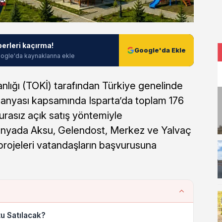
berleri kaçırma!
Google'da Ekle
ogle'da kaynaklarına ekle
nlığı (TOKİ) tarafından Türkiye genelinde
mpanyası kapsamında Isparta’da toplam 176
urasız açık satış yöntemiyle
anyada Aksu, Gelendost, Merkez ve Yalvaç
projeleri vatandaşların başvurusuna
u Satılacak?