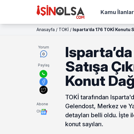
Kamu İlanlar
Anasayfa
/
TOKİ
/
Isparta’da 176 TOKİ Konutu Sa
Isparta’d
Yorum
0
Satışa Çıkı
Paylaş
Konut Dağ
TOKİ tarafından Isparta'
Abone
Gelendost, Merkez ve Yal
Ol
detayları belli oldu. İşte 
konut sayıları.