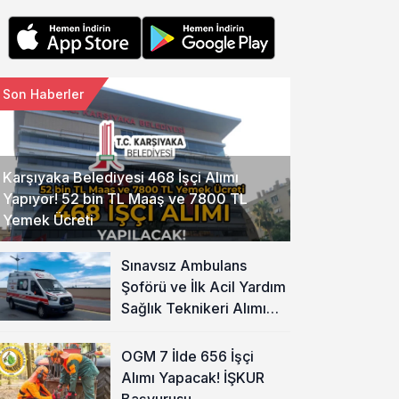
Son Haberler
Karşıyaka Belediyesi 468 İşçi Alımı
Yapıyor! 52 bin TL Maaş ve 7800 TL
Yemek Ücreti
Sınavsız Ambulans
Şoförü ve İlk Acil Yardım
Sağlık Teknikeri Alımı
Başladı!
OGM 7 İlde 656 İşçi
Alımı Yapacak! İŞKUR
Başvurusu