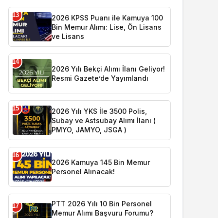
13
2026 KPSS Puanı ile Kamuya 100
Bin Memur Alımı: Lise, Ön Lisans
ve Lisans
14
2026 Yılı Bekçi Alımı İlanı Geliyor!
Resmi Gazete’de Yayımlandı
15
2026 Yılı YKS İle 3500 Polis,
Subay ve Astsubay Alımı İlanı (
PMYO, JAMYO, JSGA )
16
2026 Kamuya 145 Bin Memur
Personel Alınacak!
PTT 2026 Yılı 10 Bin Personel
17
Memur Alımı Başvuru Forumu?