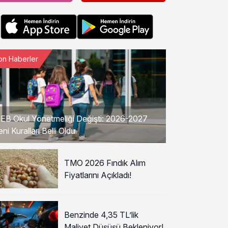
on Haberler
EB Okul Yönetmeliği Değişti: 2026-2027
eni Kuralları Belli Oldu
TMO 2026 Fındık Alım
Fiyatlarını Açıkladı!
Benzinde 4,35 TL’lik
Maliyet Düşüşü Bekleniyor!