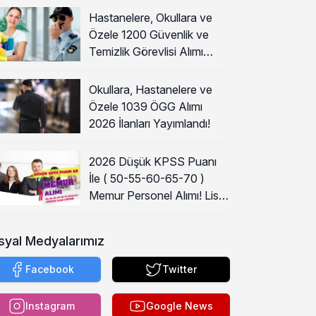
Hastanelere, Okullara ve
Özele 1200 Güvenlik ve
Temizlik Görevlisi Alımı
Başladı!
Okullara, Hastanelere ve
Özele 1039 ÖGG Alımı
2026 İlanları Yayımlandı!
2026 Düşük KPSS Puanı
İle ( 50-55-60-65-70 )
Memur Personel Alımı! Lise,
Ön Lisans ve Lisans
syal Medyalarımız
Facebook
Twitter
Instagram
Google News