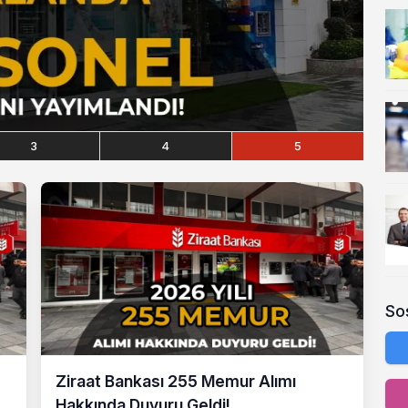
3
4
5
So
Ziraat Bankası 255 Memur Alımı
Hakkında Duyuru Geldi!