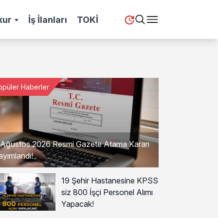
kur
İş İlanları
TOKİ
opüler Haberler
 Ağustos 2026 Resmi Gazete Atama Kararı
ayımlandı!
19 Şehir Hastanesine KPSS
siz 800 İşçi Personel Alımı
Yapacak!