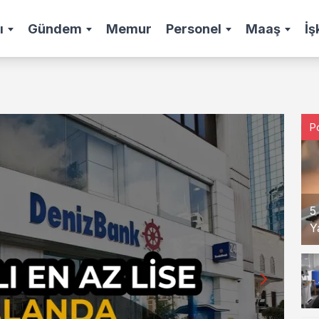
ı
Gündem
Memur
Personel
Maaş
İş
P
5
Y