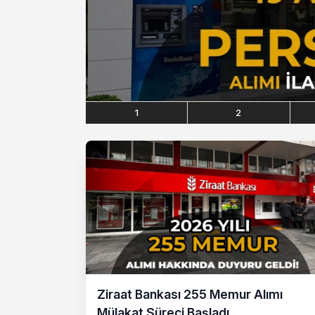
1
2
Ziraat Bankası 255 Memur Alımı
Mülakat Süreci Başladı