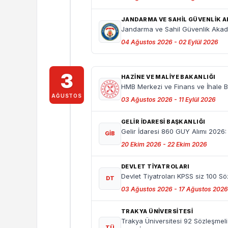
JANDARMA VE SAHIL GÜVENLIK A
Jandarma ve Sahil Güvenlik Akade
04 Ağustos 2026 - 02 Eylül 2026
3
HAZİNE VE MALİYE BAKANLIĞI
HMB Merkezi ve Finans ve İhale Bi
AĞUSTOS
03 Ağustos 2026 - 11 Eylül 2026
GELİR İDARESİ BAŞKANLIĞI
Gelir İdaresi 860 GUY Alımı 2026: 
GİB
20 Ekim 2026 - 22 Ekim 2026
DEVLET TİYATROLARI
Devlet Tiyatroları KPSS siz 100 S
DT
03 Ağustos 2026 - 17 Ağustos 2026
TRAKYA ÜNİVERSİTESİ
Trakya Üniversitesi 92 Sözleşmeli
TÜ