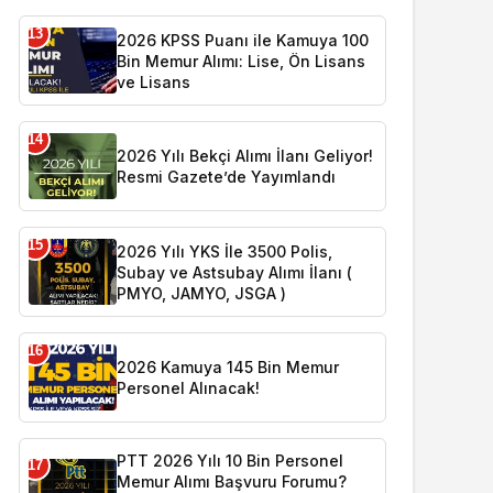
13
2026 KPSS Puanı ile Kamuya 100
Bin Memur Alımı: Lise, Ön Lisans
ve Lisans
14
2026 Yılı Bekçi Alımı İlanı Geliyor!
Resmi Gazete’de Yayımlandı
15
2026 Yılı YKS İle 3500 Polis,
Subay ve Astsubay Alımı İlanı (
PMYO, JAMYO, JSGA )
16
2026 Kamuya 145 Bin Memur
Personel Alınacak!
PTT 2026 Yılı 10 Bin Personel
17
Memur Alımı Başvuru Forumu?