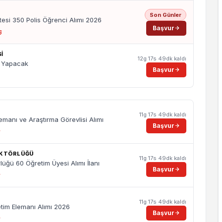
Son Günler
tesi 350 Polis Öğrenci Alımı 2026
Başvur
6
İ
12g 17s 49dk kaldı
ı Yapacak
Başvur
11g 17s 49dk kaldı
lemanı ve Araştırma Görevlisi Alımı
Başvur
6
EKTÖRLÜĞÜ
11g 17s 49dk kaldı
üğü 60 Öğretim Üyesi Alımı İlanı
Başvur
6
11g 17s 49dk kaldı
etim Elemanı Alımı 2026
Başvur
6