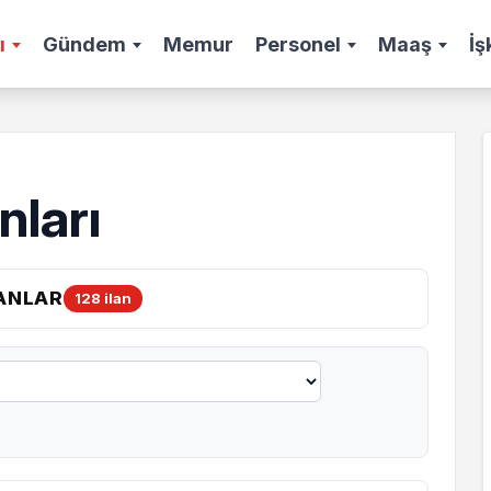
ı
Gündem
Memur
Personel
Maaş
İş
nları
ANLAR
128 ilan