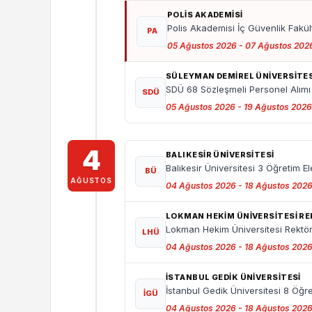
POLİS AKADEMİSİ
Polis Akademisi İç Güvenlik Fakül
PA
05 Ağustos 2026 - 07 Ağustos 202
SÜLEYMAN DEMİREL ÜNİVERSİTES
SDÜ 68 Sözleşmeli Personel Alım
SDÜ
05 Ağustos 2026 - 19 Ağustos 2026
4
BALIKESIR ÜNIVERSITESI
Balıkesir Üniversitesi 3 Öğretim E
BÜ
AĞUSTOS
04 Ağustos 2026 - 18 Ağustos 202
LOKMAN HEKIM ÜNIVERSITESI R
Lokman Hekim Üniversitesi Rektörl
LHÜ
04 Ağustos 2026 - 18 Ağustos 202
İSTANBUL GEDIK ÜNIVERSITESI
İstanbul Gedik Üniversitesi 8 Öğr
İGÜ
04 Ağustos 2026 - 18 Ağustos 202