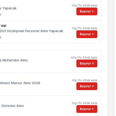
13g 17s 49dk kaldı
mı Yapacak
Başvur
6
TESİ
13g 17s 49dk kaldı
 203 Sözleşmeli Personel Alımı Yapacak
Başvur
6
40g 17s 49dk kaldı
e Mühendisi Alımı
Başvur
41g 17s 49dk kaldı
şletmeni Memur Alımı 2026
Başvur
12g 17s 49dk kaldı
Görevlisi Alımı
Başvur