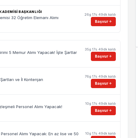
KADEMISI BAŞKANLIĞI
26g 17s 49dk kaldı
misi 32 Öğretim Elemanı Alımı
Başvur
35g 17s 49dk kaldı
rimi 5 Memur Alımı Yapacak! İşte Şartlar
Başvur
76g 17s 49dk kaldı
Şartları ve İl Kontenjan
Başvur
10g 17s 49dk kaldı
özleşmeli Personel Alımı Yapacak!
Başvur
10g 17s 49dk kaldı
 Personel Alımı Yapacak: En az lise ve 50