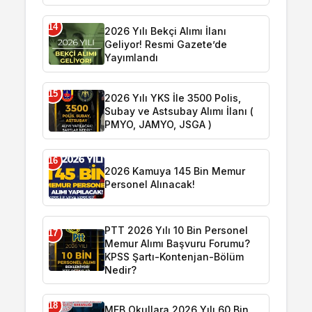
14
2026 Yılı Bekçi Alımı İlanı
Geliyor! Resmi Gazete’de
Yayımlandı
15
2026 Yılı YKS İle 3500 Polis,
Subay ve Astsubay Alımı İlanı (
PMYO, JAMYO, JSGA )
16
2026 Kamuya 145 Bin Memur
Personel Alınacak!
PTT 2026 Yılı 10 Bin Personel
17
Memur Alımı Başvuru Forumu?
KPSS Şartı-Kontenjan-Bölüm
Nedir?
18
MEB Okullara 2026 Yılı 60 Bin