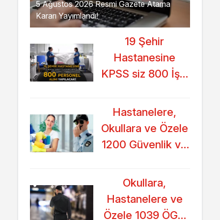
5 Ağustos 2026 Resmi Gazete Atama
Kararı Yayımlandı!
19 Şehir
Hastanesine
KPSS siz 800 İşçi
Personel Alımı
Yapacak!
Hastanelere,
Okullara ve Özele
1200 Güvenlik ve
Temizlik Görevlisi
Alımı Başladı!
Okullara,
Hastanelere ve
Özele 1039 ÖGG