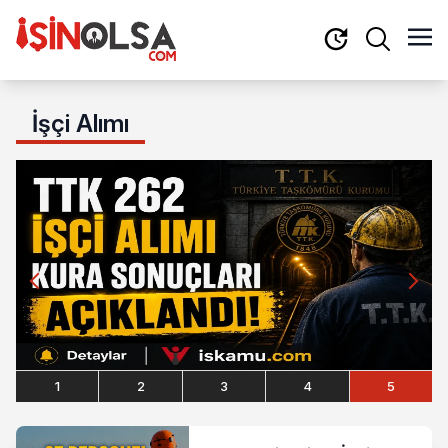
İşçi Alımı
1
2
3
4
5