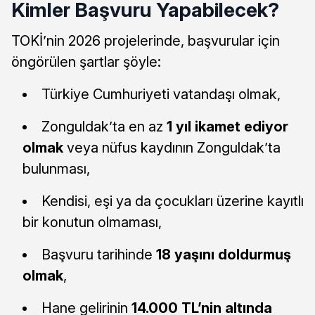
Kimler Başvuru Yapabilecek?
TOKİ’nin 2026 projelerinde, başvurular için
öngörülen şartlar şöyle:
Türkiye Cumhuriyeti vatandaşı olmak,
Zonguldak’ta en az
1 yıl ikamet ediyor
olmak
veya nüfus kaydının Zonguldak’ta
bulunması,
Kendisi, eşi ya da çocukları üzerine kayıtlı
bir konutun olmaması,
Başvuru tarihinde
18 yaşını doldurmuş
olmak
,
Hane gelirinin
14.000 TL’nin altında