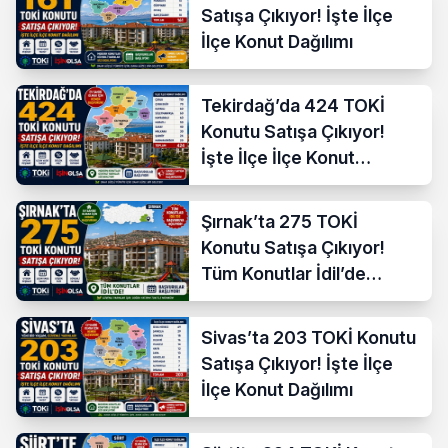
Satışa Çıkıyor! İşte İlçe
İlçe Konut Dağılımı
Tekirdağ’da 424 TOKİ
Konutu Satışa Çıkıyor!
İşte İlçe İlçe Konut
Dağılımı
Şırnak’ta 275 TOKİ
Konutu Satışa Çıkıyor!
Tüm Konutlar İdil’de
Başvuruya Açılıyor
Sivas’ta 203 TOKİ Konutu
Satışa Çıkıyor! İşte İlçe
İlçe Konut Dağılımı