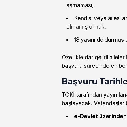
aşmaması,
Kendisi veya ailesi 
olmamış olmak,
18 yaşını doldurmuş 
Özellikle dar gelirli ailel
başvuru sürecinde en belir
Başvuru Tarihle
TOKİ tarafından yayımlana
başlayacak. Vatandaşlar b
e-Devlet üzerinden