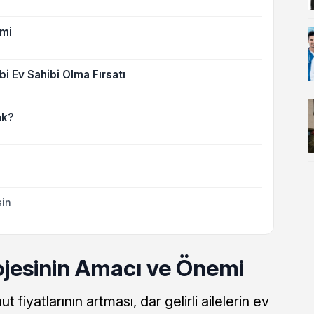
emi
i Ev Sahibi Olma Fırsatı
ak?
sin
ojesinin Amacı ve Önemi
 fiyatlarının artması, dar gelirli ailelerin ev