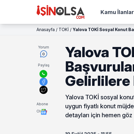
Kamu İlanlar
Anasayfa
/
TOKİ
/
Yalova TOKİ Sosyal Konut Baş
Yalova TO
Yorum
0
Başvurula
Paylaş
Gelirliler
Yalova TOKİ sosyal konut 
Abone
uygun fiyatlı konut müjde
Ol
detayları için hemen göz 