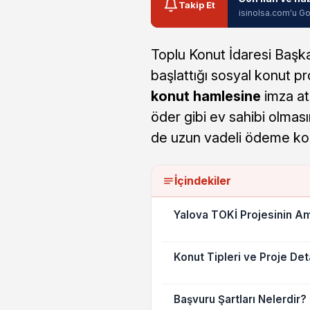
Takip Et
isinolsa.com'u Go
Toplu Konut İdaresi Başka
başlattığı sosyal konut p
konut hamlesine
imza atı
öder gibi ev sahibi olmas
de uzun vadeli ödeme kola
İçindekiler
Yalova TOKİ Projesinin A
Konut Tipleri ve Proje Det
Başvuru Şartları Nelerdir?