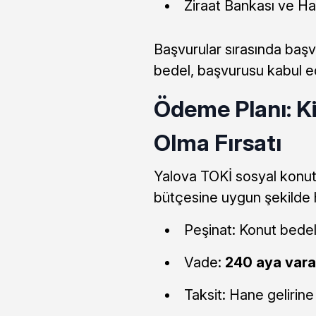
Ziraat Bankası ve Ha
Başvurular sırasında başvu
bedel, başvurusu kabul e
Ödeme Planı: Ki
Olma Fırsatı
Yalova TOKİ sosyal konut p
bütçesine uygun şekilde h
Peşinat: Konut bedeli
Vade:
240 aya vara
Taksit: Hane gelirine 