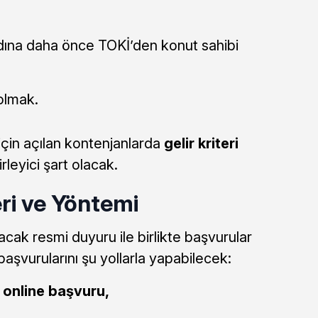
adına daha önce TOKİ’den konut sahibi
olmak.
er için açılan kontenjanlarda
gelir kriteri
leyici şart olacak.
ri ve Yöntemi
cak resmi duyuru ile birlikte başvurular
aşvurularını şu yollarla yapabilecek:
 online başvuru,