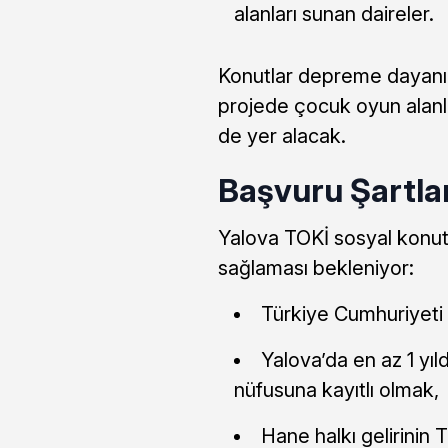
alanları sunan daireler.
Konutlar depreme dayanık
projede çocuk oyun alanlar
de yer alacak.
Başvuru Şartlar
Yalova TOKİ sosyal konut 
sağlaması bekleniyor:
Türkiye Cumhuriyeti
Yalova’da en az 1 yı
nüfusuna kayıtlı olmak,
Hane halkı gelirinin T