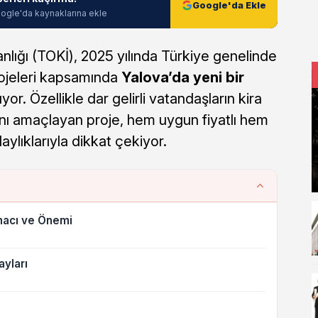
Google'da Ekle
ogle'da kaynaklarına ekle
nlığı (TOKİ), 2025 yılında Türkiye genelinde
rojeleri kapsamında
Yalova’da yeni bir
yor. Özellikle dar gelirli vatandaşların kira
ını amaçlayan proje, hem uygun fiyatlı hem
ylıklarıyla dikkat çekiyor.
macı ve Önemi
ayları