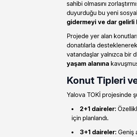
sahibi olmasını zorlaştırm
duyurduğu bu yeni sosyal
gidermeyi ve dar gelirli
Projede yer alan konutlar
donatılarla desteklenerek
vatandaşlar yalnızca bir 
yaşam alanına
kavuşmuş
Konut Tipleri v
Yalova TOKİ projesinde şu
2+1 daireler:
Özellik
için planlandı.
3+1 daireler:
Geniş a