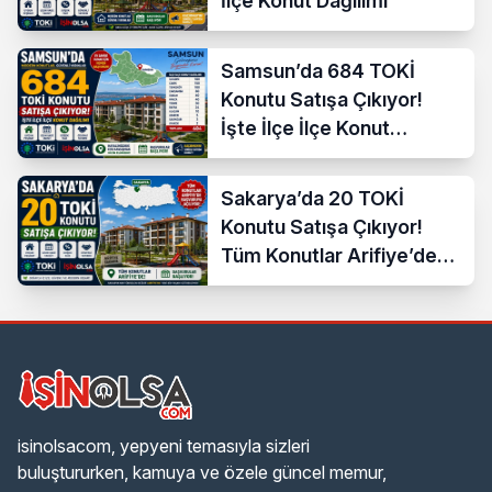
İlçe Konut Dağılımı
Samsun’da 684 TOKİ
Konutu Satışa Çıkıyor!
İşte İlçe İlçe Konut
Dağılımı
Sakarya’da 20 TOKİ
Konutu Satışa Çıkıyor!
Tüm Konutlar Arifiye’de
Başvuruya Açılıyor
isinolsacom, yepyeni temasıyla sizleri
buluştururken, kamuya ve özele güncel memur,