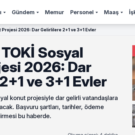
ı
Gündem
Memur
Personel
Maaş
İş
rojesi 2026: Dar Gelirlilere 2+1 ve 3+1 Evler
TOKİ Sosyal
jesi 2026: Dar
 2+1 ve 3+1 Evler
l konut projesiyle dar gelirli vatandaşlara
acak. Başvuru şartları, tarihler, ödeme
dirmesi bu haberde.