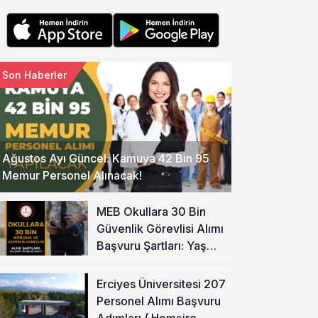
Son Haberler
Ağustos Ayı Güncel: Kamuya 42 Bin 95
Memur Personel Alınacak!
MEB Okullara 30 Bin
Güvenlik Görevlisi Alımı
Başvuru Şartları: Yaş
Şartı ve Belge Şartı
Olacak Mı?
Erciyes Üniversitesi 207
Personel Alımı Başvuru
Adımları ( Hemşire,