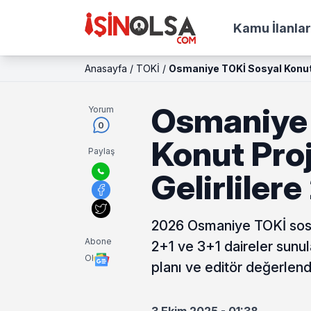
Kamu İlanlar
Anasayfa
/
TOKİ
/
Osmaniye TOKİ Sosyal Konut P
Osmaniye 
Yorum
0
Konut Pro
Paylaş
Gelirlilere
2026 Osmaniye TOKİ sosya
Abone
2+1 ve 3+1 daireler sunul
Ol
planı ve editör değerlen