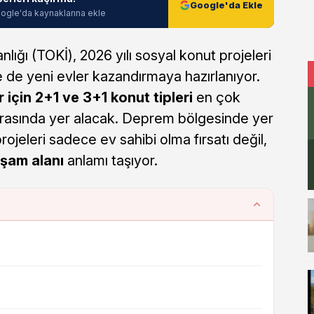
Google'da Ekle
ogle'da kaynaklarına ekle
lığı (TOKİ), 2026 yılı sosyal konut projeleri
e yeni evler kazandırmaya hazırlanıyor.
er için 2+1 ve 3+1 konut tipleri
en çok
rasında yer alacak. Deprem bölgesinde yer
jeleri sadece ev sahibi olma fırsatı değil,
aşam alanı
anlamı taşıyor.