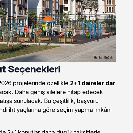
ut Seçenekleri
026 projelerinde özellikle
2+1 daireler dar
acak. Daha geniş ailelere hitap edecek
tışa sunulacak. Bu çeşitlilik, başvuru
di ihtiyaçlarına göre seçim yapma imkânı
kle 2+1 konutlar daha düşük taksitlerle