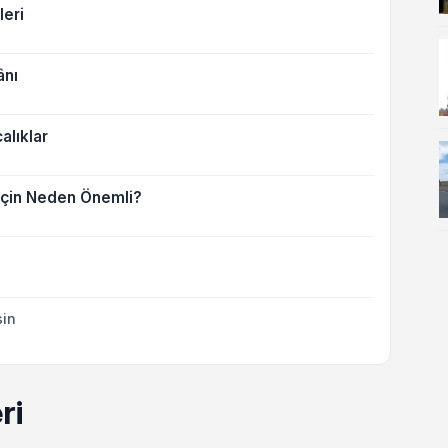
eri
ânı
alıklar
İçin Neden Önemli?
sin
ri