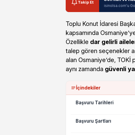
Takip Et
isinolsa.com'u Go
Toplu Konut İdaresi Başkan
kapsamında Osmaniye’ye d
Özellikle
dar gelirli ailel
talep gören seçenekler a
alan Osmaniye’de, TOKİ pro
aynı zamanda
güvenli y
İçindekiler
Başvuru Tarihleri
Başvuru Şartları