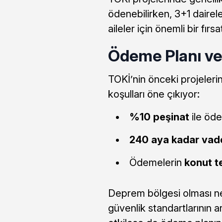
ödenebilirken, 3+1 dairel
aileler için önemli bir fırs
Ödeme Planı ve
TOKİ’nin önceki projeler
koşulları öne çıkıyor:
%10 peşinat
ile öde
240 aya kadar vade
Ödemelerin
konut t
Deprem bölgesi olması n
güvenlik standartlarının a