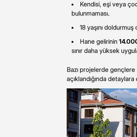
Kendisi, eşi veya çoc
bulunmaması.
18 yaşını doldurmuş 
Hane gelirinin
14.000
sınır daha yüksek uygul
Bazı projelerde gençlere ö
açıklandığında detaylara 