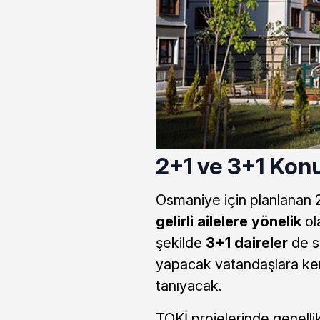
2+1 ve 3+1 Kon
Osmaniye için planlanan 2
gelirli ailelere yönelik
ol
şekilde
3+1 daireler
de sa
yapacak vatandaşlara ken
tanıyacak.
TOKİ projelerinde genelli