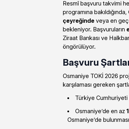
Resmî başvuru takvimi he
programına bakıldığında,
çeyreğinde
veya en ge
bekleniyor. Başvuruların
Ziraat Bankası ve Halkba
öngörülüyor.
Başvuru Şartlar
Osmaniye TOKİ 2026 proje
karşılaması gereken şartl
Türkiye Cumhuriyeti
Osmaniye’de en az
Osmaniye’de bulunması