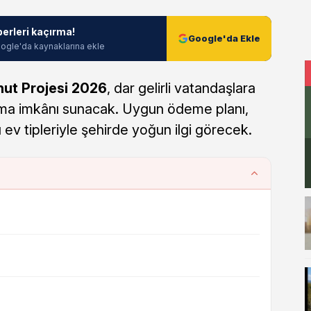
berleri kaçırma!
Google'da Ekle
ogle'da kaynaklarına ekle
ut Projesi 2026
, dar gelirli vatandaşlara
olma imkânı sunacak. Uygun ödeme planı,
ı ev tipleriyle şehirde yoğun ilgi görecek.