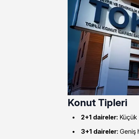
Konut Tipleri
2+1 daireler:
Küçük a
3+1 daireler:
Geniş h