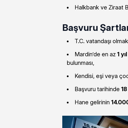
Halkbank ve Ziraat 
Başvuru Şartlar
T.C. vatandaşı olmak
Mardin’de en az
1 yı
bulunması,
Kendisi, eşi veya ço
Başvuru tarihinde
18
Hane gelirinin
14.000