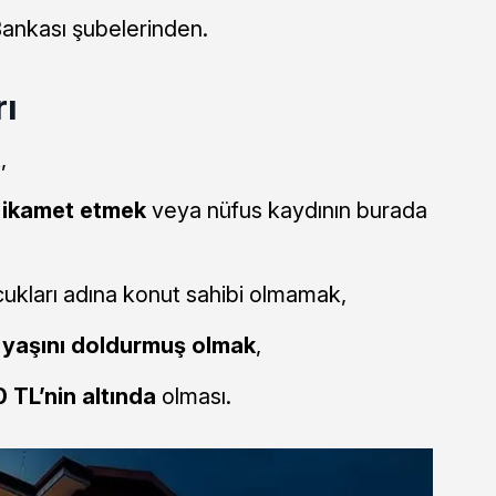
Bankası şubelerinden.
ı
,
l ikamet etmek
veya nüfus kaydının burada
cukları adına konut sahibi olmamak,
 yaşını doldurmuş olmak
,
 TL’nin altında
olması.