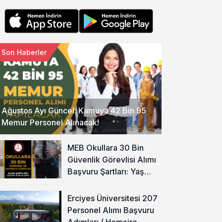
Son Haberler
Ağustos Ayı Güncel: Kamuya 42 Bin 95
Memur Personel Alınacak!
MEB Okullara 30 Bin
Güvenlik Görevlisi Alımı
Başvuru Şartları: Yaş
Şartı ve Belge Şartı
Olacak Mı?
Erciyes Üniversitesi 207
Personel Alımı Başvuru
Adımları ( Hemşire,