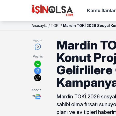
Kamu İlanlar
Anasayfa
/
TOKİ
/
Mardin TOKİ 2026 Sosyal Konu
Mardin TO
Yorum
0
Konut Proj
Paylaş
Gelirlilere
Kampanya
Abone
Mardin TOKİ 2026 sosyal k
Ol
sahibi olma fırsatı sunuy
planı ve ev tipleri haberi