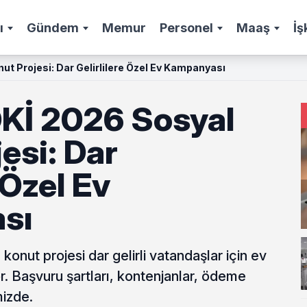
ı
Gündem
Memur
Personel
Maaş
İş
t Projesi: Dar Gelirlilere Özel Ev Kampanyası
Kİ 2026 Sosyal
esi: Dar
 Özel Ev
sı
onut projesi dar gelirli vatandaşlar için ev
or. Başvuru şartları, kontenjanlar, ödeme
mizde.