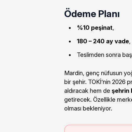
Ödeme Planı
%10 peşinat
,
180 – 240 ay vade
,
Teslimden sonra başl
Mardin, genç nüfusun yoğu
bir şehir. TOKİ’nin 2026 p
aldıracak hem de
şehrin
getirecek. Özellikle merk
olması bekleniyor.