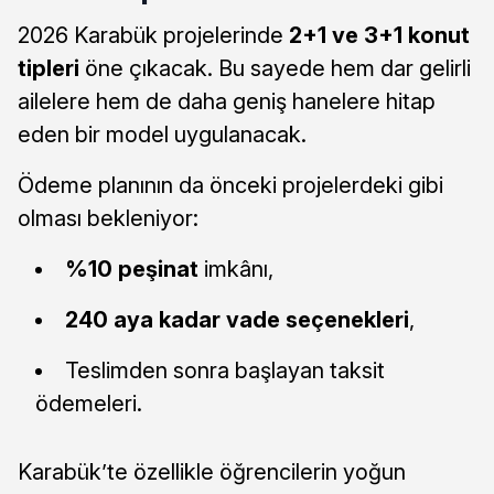
2026 Karabük projelerinde
2+1 ve 3+1 konut
tipleri
öne çıkacak. Bu sayede hem dar gelirli
ailelere hem de daha geniş hanelere hitap
eden bir model uygulanacak.
Ödeme planının da önceki projelerdeki gibi
olması bekleniyor:
%10 peşinat
imkânı,
240 aya kadar vade seçenekleri
,
Teslimden sonra başlayan taksit
ödemeleri.
Karabük’te özellikle öğrencilerin yoğun