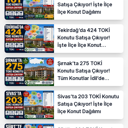
Satışa Çıkıyor! İşte İlçe
İlçe Konut Dağılımı
Tekirdağ’da 424 TOKİ
Konutu Satışa Çıkıyor!
İşte İlçe İlçe Konut
Dağılımı
Şırnak’ta 275 TOKİ
Konutu Satışa Çıkıyor!
Tüm Konutlar İdil’de
Başvuruya Açılıyor
Sivas’ta 203 TOKİ Konutu
Satışa Çıkıyor! İşte İlçe
İlçe Konut Dağılımı