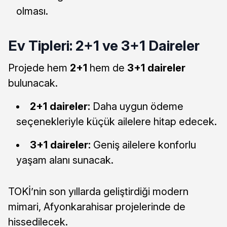
olması.
Ev Tipleri: 2+1 ve 3+1 Daireler
Projede hem
2+1
hem de
3+1 daireler
bulunacak.
2+1 daireler:
Daha uygun ödeme
seçenekleriyle küçük ailelere hitap edecek.
3+1 daireler:
Geniş ailelere konforlu
yaşam alanı sunacak.
TOKİ’nin son yıllarda geliştirdiği modern
mimari, Afyonkarahisar projelerinde de
hissedilecek.