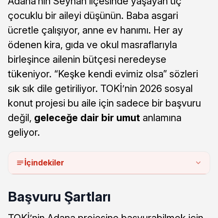
Adana’nın Seyhan ilçesinde yaşayan üç
çocuklu bir aileyi düşünün. Baba asgari
ücretle çalışıyor, anne ev hanımı. Her ay
ödenen kira, gıda ve okul masraflarıyla
birleşince ailenin bütçesi neredeyse
tükeniyor. “Keşke kendi evimiz olsa” sözleri
sık sık dile getiriliyor. TOKİ’nin 2026 sosyal
konut projesi bu aile için sadece bir başvuru
değil,
geleceğe dair bir umut
anlamına
geliyor.
İçindekiler
Başvuru Şartları
TOKİ’nin Adana projesine başvurabilmek için