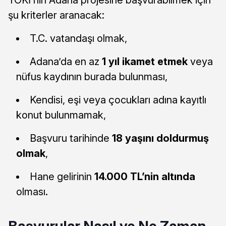
şu kriterler aranacak:
T.C. vatandaşı olmak,
Adana’da en az
1 yıl ikamet etmek
veya
nüfus kaydının burada bulunması,
Kendisi, eşi veya çocukları adına kayıtlı
konut bulunmamak,
Başvuru tarihinde
18 yaşını doldurmuş
olmak
,
Hane gelirinin
14.000 TL’nin altında
olması.
Başvurular Nasıl ve Ne Zaman