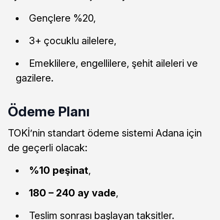
Gençlere %20,
3+ çocuklu ailelere,
Emeklilere, engellilere, şehit aileleri ve
gazilere.
Ödeme Planı
TOKİ’nin standart ödeme sistemi Adana için
de geçerli olacak:
%10 peşinat
,
180 – 240 ay vade
,
Teslim sonrası başlayan taksitler.