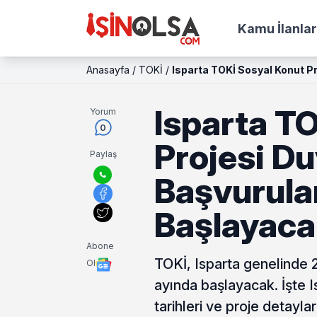
Kamu İlanlar
Anasayfa
/
TOKİ
/
Isparta TOKİ Sosyal Konut P
Isparta T
Yorum
0
Projesi Du
Paylaş
Başvurula
Başlayac
Abone
TOKİ, Isparta genelinde 
Ol
ayında başlayacak. İşte I
tarihleri ve proje detaylar