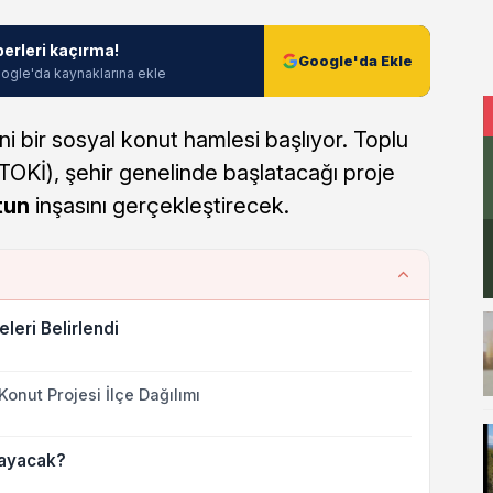
berleri kaçırma!
Google'da Ekle
ogle'da kaynaklarına ekle
eni bir sosyal konut hamlesi başlıyor. Toplu
(TOKİ), şehir genelinde başlatacağı proje
tun
inşasını gerçekleştirecek.
leri Belirlendi
Konut Projesi İlçe Dağılımı
layacak?