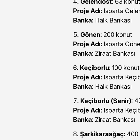
Gelendost:
63 konu
Proje Adı:
Isparta Gele
Banka:
Halk Bankası
Gönen:
200 konut
Proje Adı:
Isparta Göne
Banka:
Ziraat Bankası
Keçiborlu:
100 konut
Proje Adı:
Isparta Keçi
Banka:
Halk Bankası
Keçiborlu (Senir):
47
Proje Adı:
Isparta Keçi
Banka:
Ziraat Bankası
Şarkikaraağaç:
400 