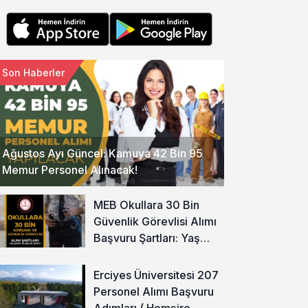
Son Haberler
Ağustos Ayı Güncel: Kamuya 42 Bin 95
Memur Personel Alınacak!
MEB Okullara 30 Bin
Güvenlik Görevlisi Alımı
Başvuru Şartları: Yaş
Şartı ve Belge Şartı
Olacak Mı?
Erciyes Üniversitesi 207
Personel Alımı Başvuru
Adımları ( Hemşire,