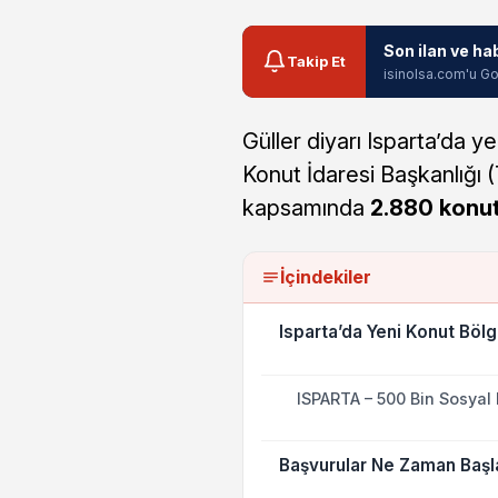
Son ilan ve ha
Takip Et
isinolsa.com'u Go
Güller diyarı Isparta’da y
Konut İdaresi Başkanlığı 
kapsamında
2.880 konu
İçindekiler
Isparta’da Yeni Konut Bölge
ISPARTA – 500 Bin Sosyal 
Başvurular Ne Zaman Baş