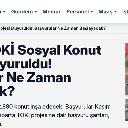
ı
Gündem
Memur
Personel
Maaş
İş
rojesi Duyuruldu! Başvurular Ne Zaman Başlayacak?
OKİ Sosyal Konut
yuruldu!
r Ne Zaman
ak?
2.880 konut inşa edecek. Başvurular Kasım
sparta TOKİ projesine dair başvuru şartları,
ı.