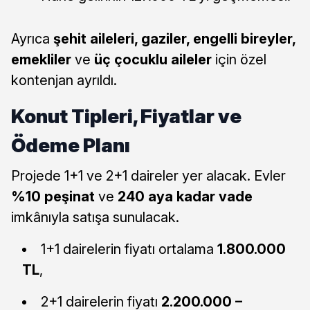
Ayrıca
şehit aileleri, gaziler, engelli bireyler,
emekliler
ve
üç çocuklu aileler
için özel
kontenjan ayrıldı.
Konut Tipleri, Fiyatlar ve
Ödeme Planı
Projede 1+1 ve 2+1 daireler yer alacak. Evler
%10 peşinat
ve
240 aya kadar vade
imkânıyla satışa sunulacak.
1+1 dairelerin fiyatı ortalama
1.800.000
TL
,
2+1 dairelerin fiyatı
2.200.000 –