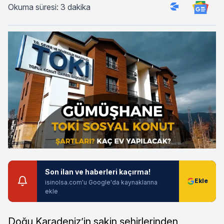
Okuma süresi: 3 dakika
Son ilan ve haberleri kaçırma!
isinolsa.com'u Google'da kaynaklarına
ekle
Doğu Karadeniz’in sakin şehirlerinden