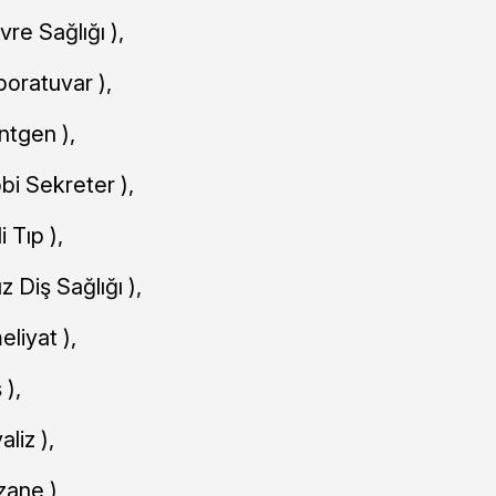
vre Sağlığı ),
boratuvar ),
ntgen ),
bbi Sekreter ),
 Tıp ),
z Diş Sağlığı ),
eliyat ),
 ),
liz ),
zane ),