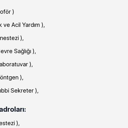
oför )
k ve Acil Yardım ),
nestezi ),
evre Sağlığı ),
aboratuvar ),
Röntgen ),
ıbbi Sekreter ),
droları:
estezi ),