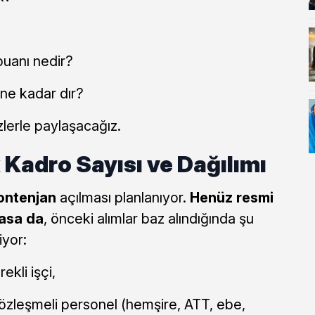
?
uanı nedir?
 ne kadar dır?
izlerle paylaşacağız.
 Kadro Sayısı ve Dağılımı
kontenjan
açılması planlanıyor.
Henüz resmi
masa da
, önceki alımlar baz alındığında şu
iyor:
ekli işçi,
sözleşmeli personel (hemşire, ATT, ebe,