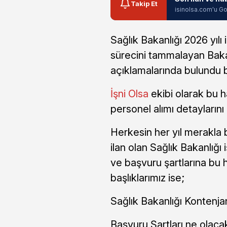
Takip Et
isinolsa.com'u Go
Sağlık Bakanlığı 2026 yılı 
sürecini tammalayan Bakan
açıklamalarında bulundu b
İşni Olsa
ekibi olarak bu h
personel alımı detayların
Herkesin her yıl merakla b
ilan olan Sağlık Bakanlığı 
ve başvuru şartlarına bu 
başlıklarımız ise;
Sağlık Bakanlığı Kontenja
Başvuru Şartları ne olaca