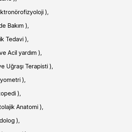
ktronörofizyoloji ),
de Bakım ),
ik Tedavi ),
 ve Acil yardım ),
ve Uğraşı Terapisti ),
yometri ),
topedi ),
tolajik Anatomi ),
dolog ),