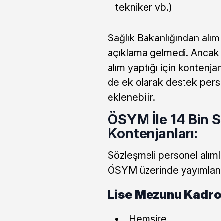
tekniker vb.)
Sağlık Bakanlığından alım 
açıklama gelmedi. Ancak S
alım yaptığı için kontenj
de ek olarak destek pers
eklenebilir.
ÖSYM İle 14 Bin S
Kontenjanları:
Sözleşmeli personel alım
ÖSYM üzerinde yayımlanaca
Lise Mezunu Kadrol
Hemşire,