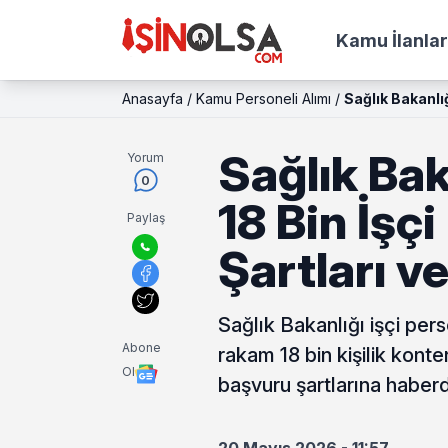
Kamu İlanlar
Anasayfa
/
Kamu Personeli Alımı
/
Sağlık Bakanlığ
Sağlık Bak
Yorum
0
18 Bin İşç
Paylaş
Şartları v
Sağlık Bakanlığı işçi per
Abone
rakam 18 bin kişilik konte
Ol
başvuru şartlarına haberde