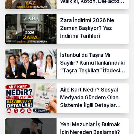
Waikiki, Koton, DeFacto
İndirim Tarihleri
Zara İndirimi 2026 Ne
Zaman Başlıyor? Yaz
İndirimi Tarihleri
İstanbul da Taşra Mı
Sayılır? Kamu İlanlarındaki
“Taşra Teşkilatı” İfadesi
Açıklandı
Aile Kart Nedir? Sosyal
Medyada Gündem Olan
Sistemle İlgili Detaylar
Araştırılıyor
Yeni Mezunlar İş Bulmak
İçin Nereden Başlamalı?