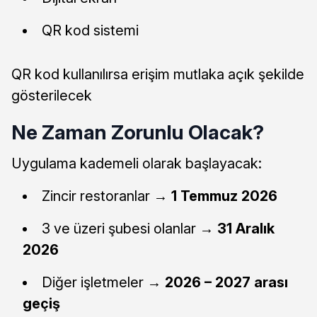
QR kod sistemi
QR kod kullanılırsa erişim mutlaka açık şekilde
gösterilecek
Ne Zaman Zorunlu Olacak?
Uygulama kademeli olarak başlayacak:
Zincir restoranlar →
1 Temmuz 2026
3 ve üzeri şubesi olanlar →
31 Aralık
2026
Diğer işletmeler →
2026 – 2027 arası
geçiş