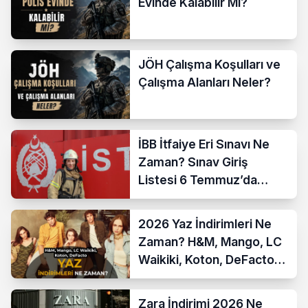
Evinde Kalabilir Mi?
JÖH Çalışma Koşulları ve
Çalışma Alanları Neler?
İBB İtfaiye Eri Sınavı Ne
Zaman? Sınav Giriş
Listesi 6 Temmuz’da
Açıklanıyor
2026 Yaz İndirimleri Ne
Zaman? H&M, Mango, LC
Waikiki, Koton, DeFacto
İndirim Tarihleri
Zara İndirimi 2026 Ne