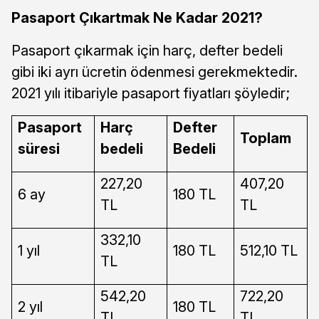
Pasaport Çıkartmak Ne Kadar 2021?
Pasaport çıkarmak için harç, defter bedeli
gibi iki ayrı ücretin ödenmesi gerekmektedir.
2021 yılı itibariyle pasaport fiyatları şöyledir;
Pasaport
Harç
Defter
Toplam
süresi
bedeli
Bedeli
227,20
407,20
6 ay
180 TL
TL
TL
332,10
1 yıl
180 TL
512,10 TL
TL
542,20
722,20
2 yıl
180 TL
TL
TL