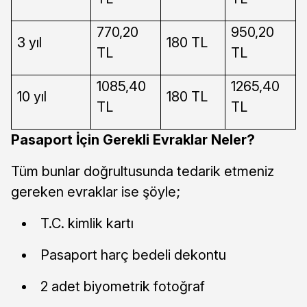
770,20
950,20
3 yıl
180 TL
TL
TL
1085,40
1265,40
10 yıl
180 TL
TL
TL
Pasaport İçin Gerekli Evraklar Neler?
Tüm bunlar doğrultusunda tedarik etmeniz
gereken evraklar ise şöyle;
T.C. kimlik kartı
Pasaport harç bedeli dekontu
2 adet biyometrik fotoğraf