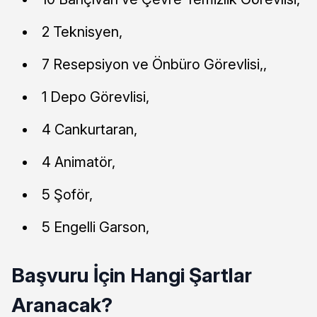
2 Teknisyen,
7 Resepsiyon ve Önbüro Görevlisi,,
1 Depo Görevlisi,
4 Cankurtaran,
4 Animatör,
5 Şoför,
5 Engelli Garson,
Başvuru İçin Hangi Şartlar
Aranacak?