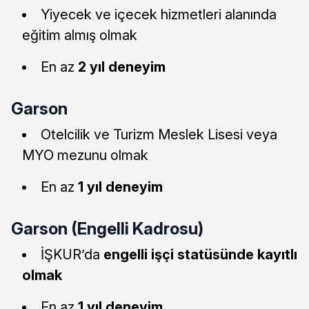
Yiyecek ve içecek hizmetleri alanında
eğitim almış olmak
En az
2 yıl deneyim
Garson
Otelcilik ve Turizm Meslek Lisesi veya
MYO mezunu olmak
En az
1 yıl deneyim
Garson (Engelli Kadrosu)
İŞKUR’da
engelli işçi statüsünde kayıtlı
olmak
En az
1 yıl deneyim