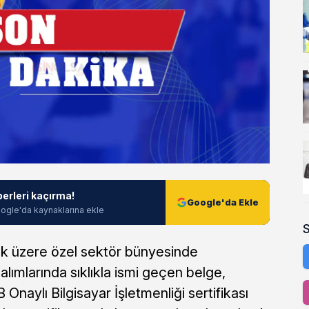
berleri kaçırma!
Google'da Ekle
ogle'da kaynaklarına ekle
k üzere özel sektör bünyesinde
alımlarında sıklıkla ismi geçen belge,
 Onaylı Bilgisayar İşletmenliği sertifikası