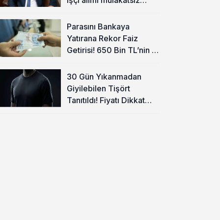
olacak
Parasını Bankaya
Yatırana Rekor Faiz
Getirisi! 650 Bin TL’nin 1
Aylık Kazancı Belli Oldu
30 Gün Yıkanmadan
Giyilebilen Tişört
Tanıtıldı! Fiyatı Dikkat
Çekti