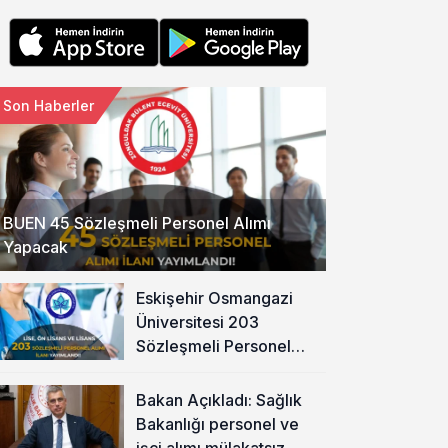
Son Haberler
BUEN 45 Sözleşmeli Personel Alımı
Yapacak
Eskişehir Osmangazi
Üniversitesi 203
Sözleşmeli Personel
Alımı Yapacak
Bakan Açıkladı: Sağlık
Bakanlığı personel ve
işçi alımı mülakatsız