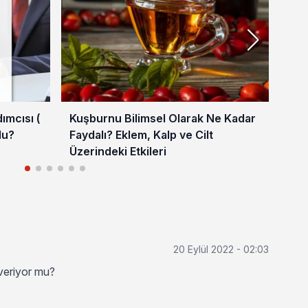
mcısı (
Kuşburnu Bilimsel Olarak Ne Kadar
İŞK
du?
Faydalı? Eklem, Kalp ve Cilt
Baş
Üzerindeki Etkileri
20 Eylül 2022 - 02:03
 veriyor mu?