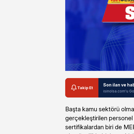
Son ilan ve ha
Takip Et
isinolsa.com'u Go
Başta kamu sektörü olma
gerçekleştirilen personel 
sertifikalardan biri de MEB