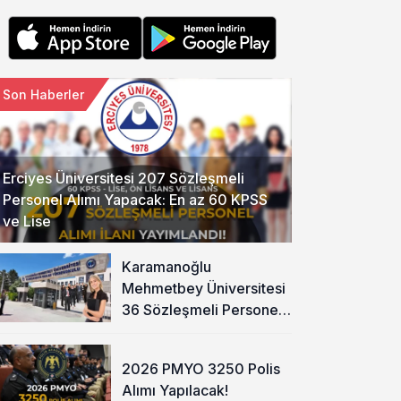
Son Haberler
Erciyes Üniversitesi 207 Sözleşmeli
Personel Alımı Yapacak: En az 60 KPSS
ve Lise
Karamanoğlu
Mehmetbey Üniversitesi
36 Sözleşmeli Personel
Alımı Yapacak
2026 PMYO 3250 Polis
Alımı Yapılacak!