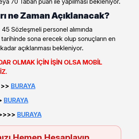
eya 70 Taban puan ile yapılması bekleniyor.
rı ne Zaman Açıklanacak?
ı 45 Sözleşmeli personel alımında
 tarihinde sona erecek olup sonuçların en
e kadar açıklanması bekleniyor.
R OLMAK İÇİN İŞİN OLSA MOBİL
İZ.
>>>>
BURAYA
>>
BURAYA
 >>>>
BURAYA
ızı Hemen Hesaplayın