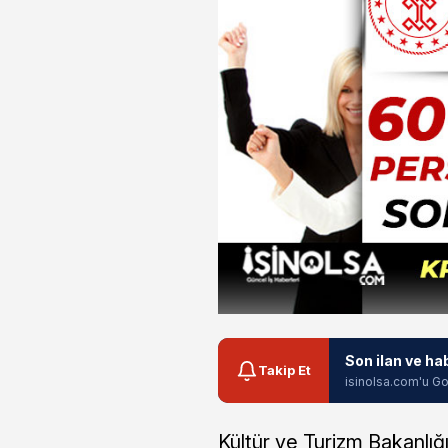
Son ilan ve ha
Takip Et
isinolsa.com'u Go
Kültür ve Turizm Bakanlığ