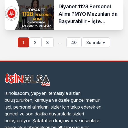
Diyanet 1128 Personel
Alımı PMYO Mezunları da
Başvurabilir – İşte
Yapmaları Gereken
1
2
3
...
40
Sonraki »
isinolsacom, yepyeni temasıyla sizleri
buluştururken, kamuya ve özele güncel memur,
işçi, personel alımlarını sizler için takip ederek en
güncel ve son dakika duyurularla sizleri
buluşturuyor. Şatafattan kaçınıyor ve insanlara
haber okuyabilecekleri bir altyapı sunuyor.