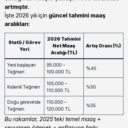
artmıştır.
İşte 2026 yılı için
güncel tahmini maaş
aralıkları:
2026 Tahmini
Statü / Görev
Net Maaş
Artış Oranı (%)
Yeri
Aralığı (TL)
Yeni başlayan
95.000 –
%45
Teğmen
100.000 TL
105.000 –
Kıdemli Teğmen
%50
110.000 TL
Doğu görevinde
110.000 –
%55
Teğmen
120.000 TL
Bu rakamlar, 2025’teki temel maaş +
seyyanen ödenek + enflasyon farkı