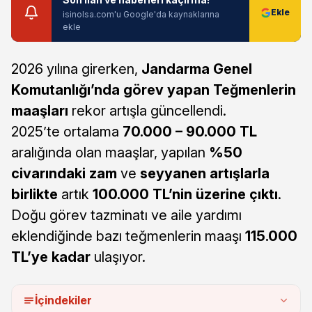
isinolsa.com'u Google'da kaynaklarına
ekle
2026 yılına girerken,
Jandarma Genel
Komutanlığı’nda görev yapan Teğmenlerin
maaşları
rekor artışla güncellendi.
2025’te ortalama
70.000 – 90.000 TL
aralığında olan maaşlar, yapılan
%50
civarındaki zam
ve
seyyanen artışlarla
birlikte
artık
100.000 TL’nin üzerine çıktı
.
Doğu görev tazminatı ve aile yardımı
eklendiğinde bazı teğmenlerin maaşı
115.000
TL’ye kadar
ulaşıyor.
İçindekiler