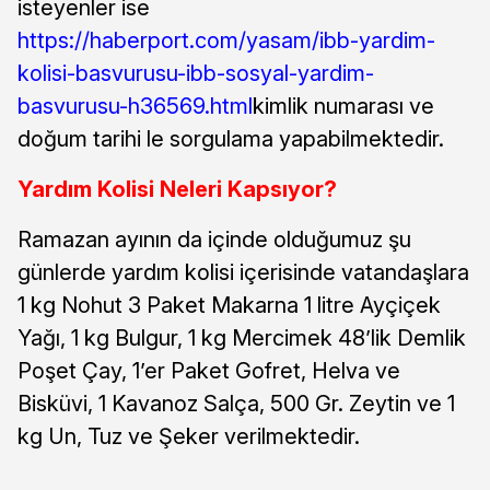
isteyenler ise
https://haberport.com/yasam/ibb-yardim-
kolisi-basvurusu-ibb-sosyal-yardim-
basvurusu-h36569.html
kimlik numarası ve
doğum tarihi le sorgulama yapabilmektedir.
Yardım Kolisi Neleri Kapsıyor?
Ramazan ayının da içinde olduğumuz şu
günlerde yardım kolisi içerisinde vatandaşlara
1 kg Nohut 3 Paket Makarna 1 litre Ayçiçek
Yağı, 1 kg Bulgur, 1 kg Mercimek 48’lik Demlik
Poşet Çay, 1’er Paket Gofret, Helva ve
Bisküvi, 1 Kavanoz Salça, 500 Gr. Zeytin ve 1
kg Un, Tuz ve Şeker verilmektedir.