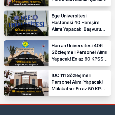
ve Ücretler
Ege Üniversitesi
Hastanesi 40 Hemşire
Alımı Yapacak: Başvuru
Şartları ve KPSS Puanı
Harran Üniversitesi 406
Sözleşmeli Personel Alımı
Yapacak! En az 60 KPSS
ve Lise
İÜC 111 Sözleşmeli
Personel Alımı Yapacak!
Mülakatsız En az 50 KPSS
ve Lise Mezunu