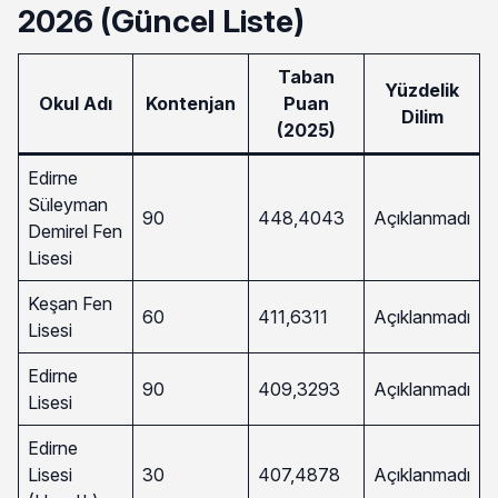
2026 (Güncel Liste)
Taban
Yüzdelik
Okul Adı
Kontenjan
Puan
Dilim
(2025)
Edirne
Süleyman
90
448,4043
Açıklanmadı
Demirel Fen
Lisesi
Keşan Fen
60
411,6311
Açıklanmadı
Lisesi
Edirne
90
409,3293
Açıklanmadı
Lisesi
Edirne
Lisesi
30
407,4878
Açıklanmadı