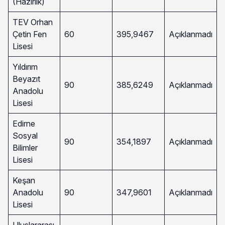
(Hazırlık)
TEV Orhan
Çetin Fen
60
395,9467
Açıklanmadı
Lisesi
Yıldırım
Beyazıt
90
385,6249
Açıklanmadı
Anadolu
Lisesi
Edirne
Sosyal
90
354,1897
Açıklanmadı
Bilimler
Lisesi
Keşan
Anadolu
90
347,9601
Açıklanmadı
Lisesi