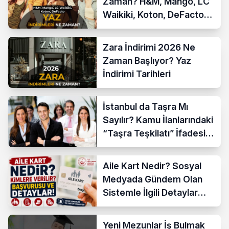
Zaman? H&M, Mango, LC
Waikiki, Koton, DeFacto
İndirim Tarihleri
Zara İndirimi 2026 Ne
Zaman Başlıyor? Yaz
İndirimi Tarihleri
İstanbul da Taşra Mı
Sayılır? Kamu İlanlarındaki
“Taşra Teşkilatı” İfadesi
Açıklandı
Aile Kart Nedir? Sosyal
Medyada Gündem Olan
Sistemle İlgili Detaylar
Araştırılıyor
Yeni Mezunlar İş Bulmak