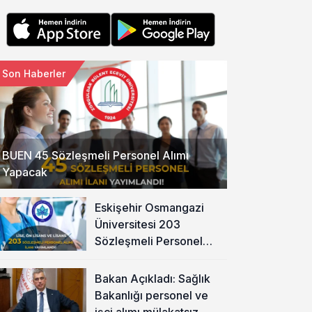
Son Haberler
BUEN 45 Sözleşmeli Personel Alımı
Yapacak
Eskişehir Osmangazi
Üniversitesi 203
Sözleşmeli Personel
Alımı Yapacak
Bakan Açıkladı: Sağlık
Bakanlığı personel ve
işçi alımı mülakatsız