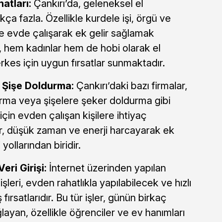
natları:
Çankırı’da, geleneksel el
ukça fazla. Özellikle kurdele işi, örgü ve
 ile evde çalışarak ek gelir sağlamak
, hem kadınlar hem de hobi olarak el
erkes için uygun fırsatlar sunmaktadır.
e Şişe Doldurma:
Çankırı’daki bazı firmalar,
tırma veya şişelere şeker doldurma gibi
için evden çalışan kişilere ihtiyaç
er, düşük zaman ve enerji harcayarak ek
yollarından biridir.
eri Girişi:
İnternet üzerinden yapılan
işleri, evden rahatlıkla yapılabilecek ve hızlı
 fırsatlarıdır. Bu tür işler, günün birkaç
ğlayan, özellikle öğrenciler ve ev hanımları