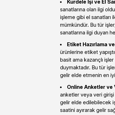
Kurdele İşi ve El Sa
sanatlarına olan ilgi old
işleme gibi el sanatları
mümkündür. Bu tür işler
sanatlarına ilgi duyan h
Etiket Hazırlama v
ürünlerine etiket yapış
basit ama kazançlı işler 
duymaktadır. Bu tür işl
gelir elde etmenin en iyi 
Online Anketler ve V
anketler veya veri girişi 
gelir elde edilebilecek iş
saatini ayırarak gelir sa