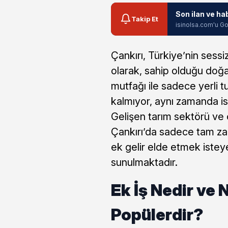
Son ilan ve ha
Takip Et
isinolsa.com'u Go
Çankırı, Türkiye’nin sessi
olarak, sahip olduğu doğal
mutfağı ile sadece yerli t
kalmıyor, aynı zamanda ist
Gelişen tarım sektörü ve 
Çankırı’da sadece tam zam
ek gelir elde etmek isteye
sunulmaktadır.
Ek İş Nedir ve 
Popülerdir?