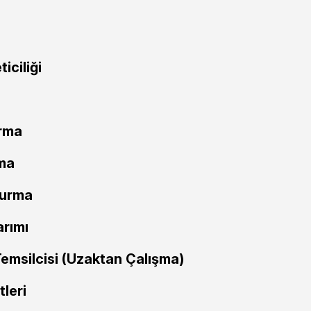
ciliği
rma
ama
durma
arımı
Temsilcisi (Uzaktan Çalışma)
tleri