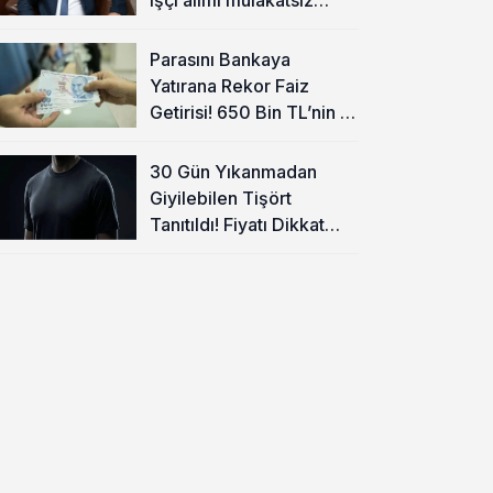
olacak
Parasını Bankaya
Yatırana Rekor Faiz
Getirisi! 650 Bin TL’nin 1
Aylık Kazancı Belli Oldu
30 Gün Yıkanmadan
Giyilebilen Tişört
Tanıtıldı! Fiyatı Dikkat
Çekti