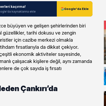
berleri kaçırma!
Google'da Ekle
ogle'da kaynaklarına ekle
zce büyüyen ve gelişen şehirlerinden biri
 güzellikler, tarihi dokusu ve zengin
uristler için cazibe merkezi olmakla
ihdam fırsatlarıyla da dikkat çekiyor.
çeşitli ekonomik aktiviteler sayesinde,
anlı çalışacak kişilere değil, aynı zamanda
nlere de çok sayıda iş fırsatı
Neden Çankırı’da