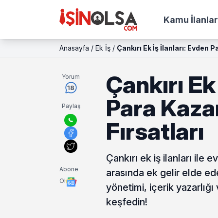
Kamu İlanlar
Anasayfa
/
Ek İş
/
Çankırı Ek İş İlanları: Evden 
Çankırı Ek 
Yorum
18
Para Kaza
Paylaş
Fırsatları
Çankırı ek iş ilanları ile
Abone
arasında ek gelir elde ede
Ol
yönetimi, içerik yazarlığı
keşfedin!