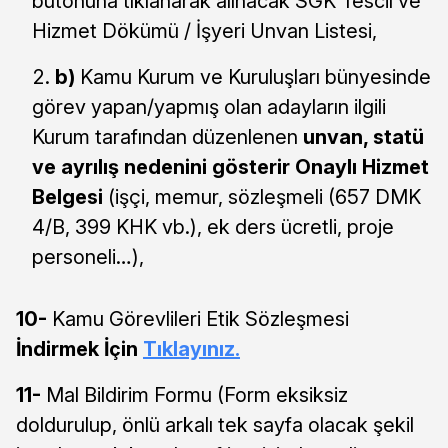
butonuna tıklanarak alınacak SGK Tescil ve
Hizmet Dökümü / İşyeri Unvan Listesi,
b)
Kamu Kurum ve Kuruluşları bünyesinde
görev yapan/yapmış olan adayların ilgili
Kurum tarafından düzenlenen
unvan, statü
ve ayrılış nedenini gösterir
Onaylı Hizmet
Belgesi
(işçi, memur, sözleşmeli (657 DMK
4/B, 399 KHK vb.), ek ders ücretli, proje
personeli…),
10-
Kamu Görevlileri Etik Sözleşmesi
İndirmek İçin
Tıklayınız.
11-
Mal Bildirim Formu (Form eksiksiz
doldurulup, önlü arkalı tek sayfa olacak şekil