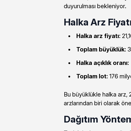
duyurulması bekleniyor.
Halka Arz Fiyat
Halka arz fiyatı:
21,
Toplam büyüklük:
3
Halka açıklık oranı:
Toplam lot:
176 mily
Bu büyüklükle halka arz, 
arzlarından biri olarak öne
Dağıtım Yöntem