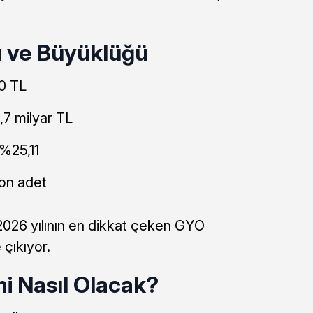
ı ve Büyüklüğü
10 TL
,7 milyar TL
%25,11
on adet
2026 yılının en dikkat çeken GYO
 çıkıyor.
i Nasıl Olacak?