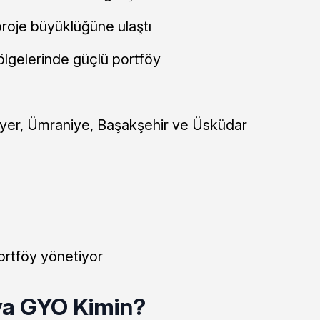
proje büyüklüğüne ulaştı
bölgelerinde güçlü portföy
ıyer, Ümraniye, Başakşehir ve Üsküdar
ortföy yönetiyor
ya GYO Kimin?