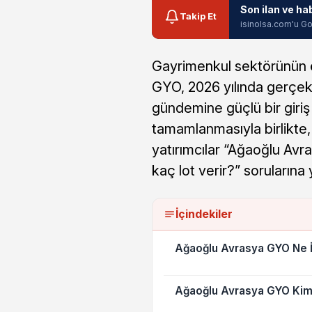
Son ilan ve ha
Takip Et
isinolsa.com'u Go
Gayrimenkul sektörünün 
GYO, 2026 yılında gerçekle
gündemine güçlü bir giriş
tamamlanmasıyla birlikte,
yatırımcılar “Ağaoğlu Avr
kaç lot verir?” sorularına 
İçindekiler
Ağaoğlu Avrasya GYO Ne İ
Ağaoğlu Avrasya GYO Kim