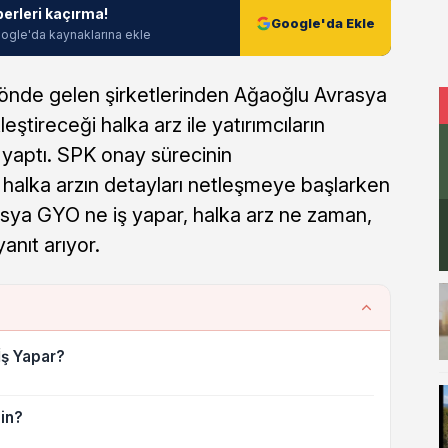
berleri kaçırma!
Google'da Ekle
ogle'da kaynaklarına ekle
önde gelen şirketlerinden Ağaoğlu Avrasya
ştireceği halka arz ile yatırımcıların
 yaptı. SPK onay sürecinin
 halka arzın detayları netleşmeye başlarken
asya GYO ne iş yapar, halka arz ne zaman,
yanıt arıyor.
ş Yapar?
in?