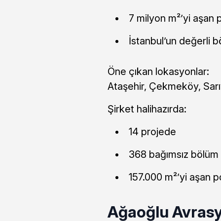
7 milyon m²’yi aşan 
İstanbul’un değerli 
Öne çıkan lokasyonlar:
Ataşehir, Çekmeköy, Sar
Şirket halihazırda:
14 projede
368 bağımsız bölüm
157.000 m²’yi aşan p
Ağaoğlu Avras