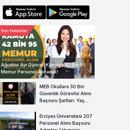
Son Haberler
Ağustos Ayı Güncel: Kamuya 42 Bin 95
Memur Personel Alınacak!
MEB Okullara 30 Bin
Güvenlik Görevlisi Alımı
Başvuru Şartları: Yaş
Şartı ve Belge Şartı
Olacak Mı?
Erciyes Üniversitesi 207
Personel Alımı Başvuru
Adımları ( Hemşire,