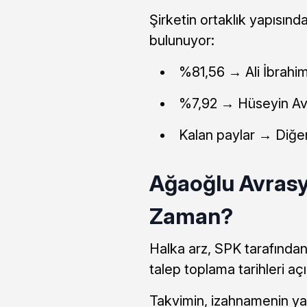
Şirketin ortaklık yapısın
bulunuyor:
%81,56 → Ali İbrahi
%7,92 → Hüseyin Av
Kalan paylar → Diğer
Ağaoğlu Avrasy
Zaman?
Halka arz, SPK tarafında
talep toplama tarihleri aç
Takvimin, izahnamenin ya