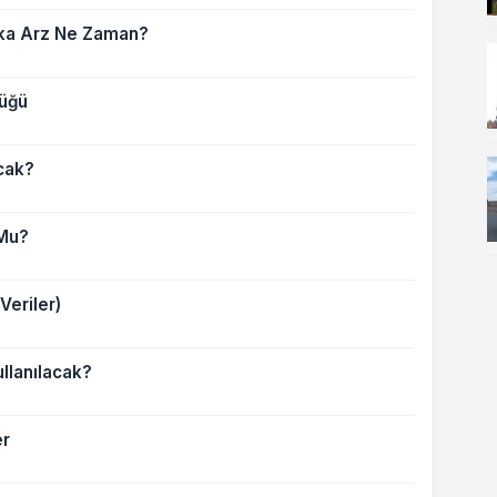
ka Arz Ne Zaman?
lüğü
cak?
 Mu?
Veriler)
llanılacak?
er