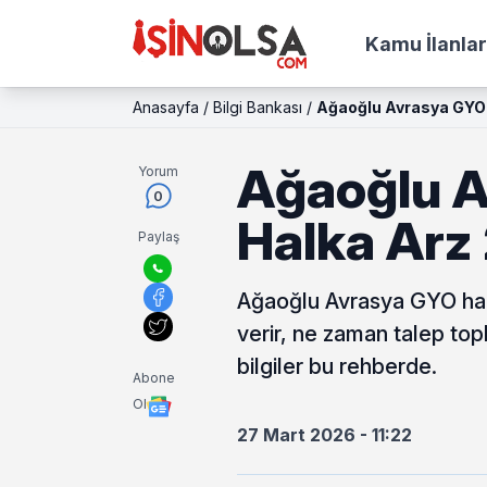
Kamu İlanlar
Anasayfa
/
Bilgi Bankası
/
Ağaoğlu Avrasya GYO
Ağaoğlu 
Yorum
0
Halka Arz
Paylaş
Ağaoğlu Avrasya GYO halka
verir, ne zaman talep to
bilgiler bu rehberde.
Abone
Ol
27 Mart 2026 - 11:22