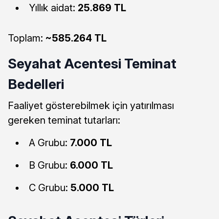
Yıllık aidat:
25.869 TL
Toplam:
~585.264 TL
Seyahat Acentesi Teminat
Bedelleri
Faaliyet gösterebilmek için yatırılması
gereken teminat tutarları:
A Grubu:
7.000 TL
B Grubu:
6.000 TL
C Grubu:
5.000 TL