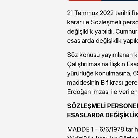
21 Temmuz 2022 tarihli R
karar ile Sözleşmeli person
değişiklik yapıldı. Cumhur
esaslarda değişiklik yapıld
Söz konusu yayımlanan kar
Çalıştırılmasına İlişkin Es
yürürlüğe konulmasına, 6
maddesinin B fıkrası gere
Erdoğan imzası ile verilen
SÖZLEŞMELİ PERSONEL 
ESASLARDA DEĞİŞİKLİ
MADDE 1 – 6/6/1978 tarihli