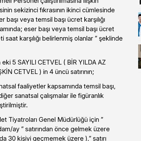
li Personel çalıştırılmasına İlişkin
inin sekizinci fıkrasının ikinci cümlesinde
 başı veya temsil başı ücret karşılığı
apsamında; eser başı veya temsil başı ücret
reti saat karşılığı belirlenmiş olanlar ” şeklinde
 eki 5 SAYILI CETVEL ( BİR YILDA AZ
İN CETVEL ) in 4 üncü satırının;
atsal faaliyetler kapsamında temsil başı,
iğer sanatsal çalışmalar ile figüranlık
irilmiştir.
et Tiyatroları Genel Müdürlüğü için ”
adam/ay ” satırından önce gelmek üzere
lda 30 kişiyi geçmemek üzere ),” satırı