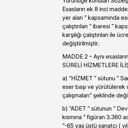
Yürürlüğe konulan Sözleşme
Esasların ek 8 inci maddes
yer alan ” kapsamında eser
çalıştırılan ” ibaresi ” k
karşılığı çalıştırılan ile üc
değiştirilmiştir.
MADDE 2 – Aynı esasların
SÜRELİ HİZMETLERE İLİŞK
a) “HİZMET ” sütunu ” San
eser başı ve yürütülerek d
çalışmaları” şeklinde değişt
b) “ADET ” sütunun ” Devl
kısmına ” figüran 3.360 
“-65 yaş üstü sanatçı ( yı