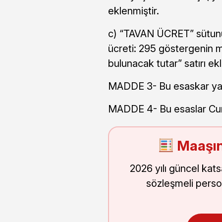
eklenmiştir.
c) “TAVAN ÜCRET” sütunun
ücreti: 295 göstergenin m
bulunacak tutar” satırı ek
MADDE 3- Bu esaskar yayı
MADDE 4- Bu esaslar Cum
Maaşın
2026 yılı güncel kat
sözleşmeli perso