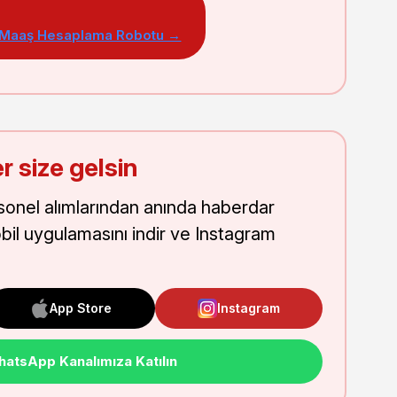
 Maaş Hesaplama Robotu →
r size gelsin
onel alımlarından anında haberdar
obil uygulamasını indir ve Instagram
App Store
Instagram
atsApp Kanalımıza Katılın