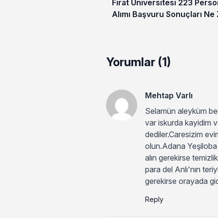
Fırat Üniversitesi 223 Perso
Alımı Başvuru Sonuçları Ne
Yorumlar (1)
Mehtap Varlı
Selamün aleyküm ben
var iskurda kayidim v
dediler.Caresizim evi
olun.Adana Yeşiloba 
alın gerekirse temizl
para del Anlı'nın ter
gerekirse orayada gid
Reply