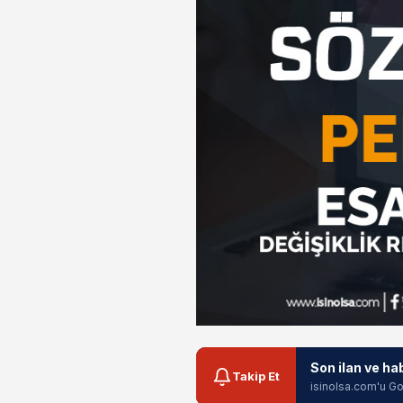
Son ilan ve ha
Takip Et
isinolsa.com'u Go