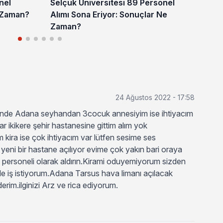
nel
Selçuk Üniversitesi 89 Personel
Gaz
 Zaman?
Alımı Sona Eriyor: Sonuçlar Ne
Alı
Zaman?
24 Ağustos 2022 - 17:58
de Adana seyhandan 3cocuk annesiyim ise ihtiyacım
ar ikikere şehir hastanesine gittim alım yok
m kira ise çok ihtiyacım var lütfen sesime ses
yeni bir hastane açılıyor evime çok yakın bari oraya
ik personeli olarak aldırın.Kirami oduyemiyorum sizden
iyle iş istiyorum.Adana Tarsus hava limanı açılacak
erim.ilginizi Arz ve rica ediyorum.