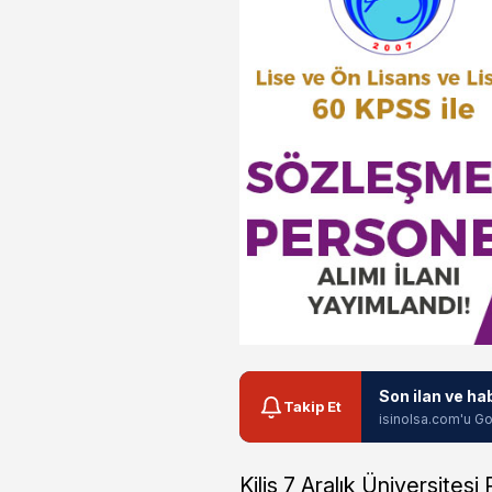
Son ilan ve ha
Takip Et
isinolsa.com'u Go
Kilis 7 Aralık Üniversitesi