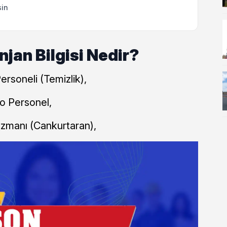
sin
jan Bilgisi Nedir?
rsoneli (Temizlik),
o Personel,
zmanı (Cankurtaran),