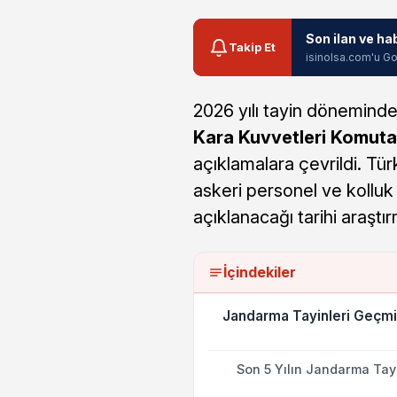
Son ilan ve ha
Takip Et
isinolsa.com'u Go
2026 yılı tayin dönemind
Kara Kuvvetleri Komutan
açıklamalara çevrildi. Tü
askeri personel ve kolluk 
açıklanacağı tarihi araştı
İçindekiler
Jandarma Tayinleri Geçmi
Son 5 Yılın Jandarma Tayi