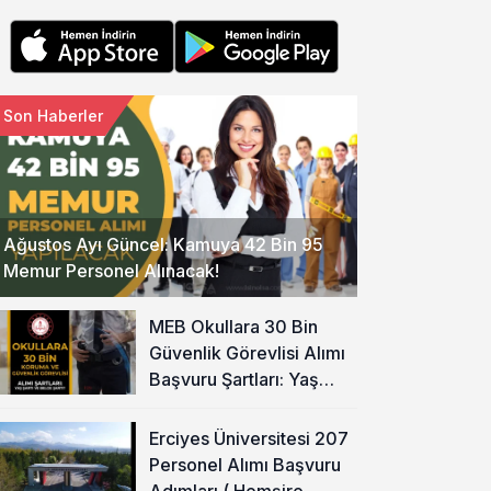
Son Haberler
Ağustos Ayı Güncel: Kamuya 42 Bin 95
Memur Personel Alınacak!
MEB Okullara 30 Bin
Güvenlik Görevlisi Alımı
Başvuru Şartları: Yaş
Şartı ve Belge Şartı
Olacak Mı?
Erciyes Üniversitesi 207
Personel Alımı Başvuru
Adımları ( Hemşire,