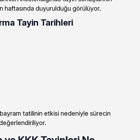
on haftasında duyurulduğu görülüyor.
rma Tayin Tarihleri
bayram tatilinin etkisi nedeniyle sürecin
eğerlendiriliyor.
ve KKK Tayinleri Ne