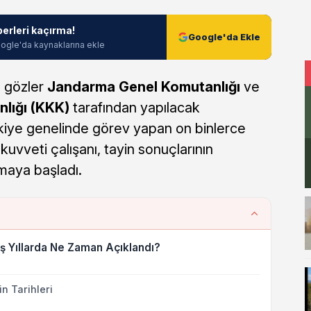
berleri kaçırma!
Google'da Ekle
ogle'da kaynaklarına ekle
e gözler
Jandarma Genel Komutanlığı
ve
lığı (KKK)
tarafından yapılacak
rkiye genelinde görev yapan on binlerce
kuvveti çalışanı, tayin sonuçlarının
rmaya başladı.
ş Yıllarda Ne Zaman Açıklandı?
n Tarihleri