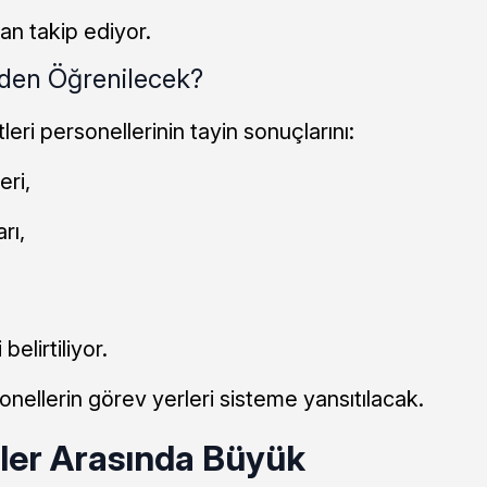
an takip ediyor.
eden Öğrenilecek?
ri personellerinin tayin sonuçlarını:
ri,
rı,
elirtiliyor.
nellerin görev yerleri sisteme yansıtılacak.
ller Arasında Büyük