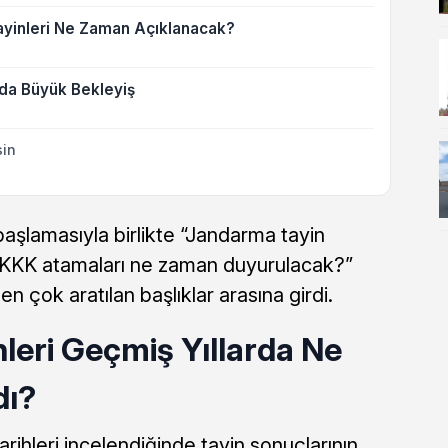
yinleri Ne Zaman Açıklanacak?
nda Büyük Bekleyiş
sin
 başlamasıyla birlikte “Jandarma tayin
, “KKK atamaları ne zaman duyurulacak?”
en çok aratılan başlıklar arasına girdi.
leri Geçmiş Yıllarda Ne
dı?
arihleri incelendiğinde tayin sonuçlarının