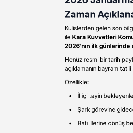
Zaman Açıklan
Kulislerden gelen son bil
ile
Kara Kuvvetleri Komut
2026’nın ilk günlerinde 
Henüz resmi bir tarih pa
açıklamanın bayram tatili
Özellikle:
İl içi tayin bekleyenle
Şark görevine gidec
Batı illerine dönüş b