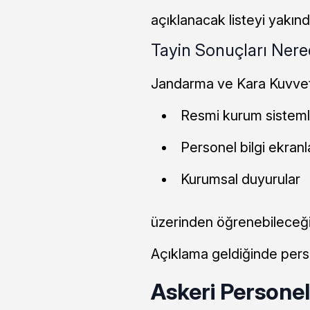
açıklanacak listeyi yakınd
Tayin Sonuçları Ner
Jandarma ve Kara Kuvvetle
Resmi kurum sistemle
Personel bilgi ekranla
Kurumsal duyurular
üzerinden öğrenebileceği b
Açıklama geldiğinde perso
Askeri Persone