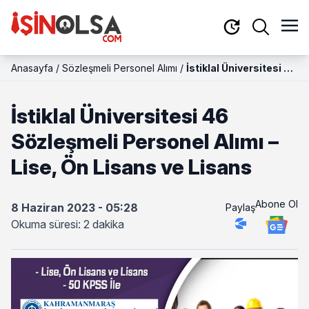
Anasayfa
/
Sözleşmeli Personel Alımı
/
İstiklal Üniversitesi 46
Sözleşmeli Personel
Alımı – Lise, Ön Lisans
İstiklal Üniversitesi 46
ve Lisans
Sözleşmeli Personel Alımı –
Lise, Ön Lisans ve Lisans
Abone Ol
8 Haziran 2023 - 05:28
Paylaş
Okuma süresi: 2 dakika