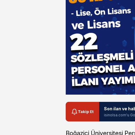
Son ilan ve ha
Takip Et
isinolsa.com'u Go
Boğaziçi Üniversitesi Per