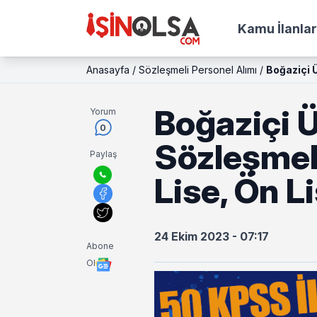
Kamu İlanlar
Anasayfa
/
Sözleşmeli Personel Alımı
/
Boğaziçi Ü
Boğaziçi Ü
Yorum
0
Sözleşmeli
Paylaş
Lise, Ön L
24 Ekim 2023 - 07:17
Abone
Ol