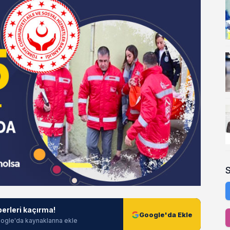
berleri kaçırma!
Google'da Ekle
ogle'da kaynaklarına ekle