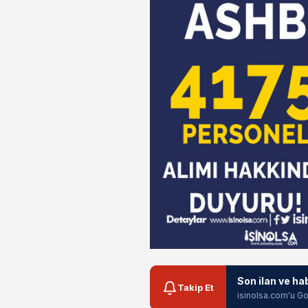
Son ilan ve ha
Takip Et
isinolsa.com'u Go