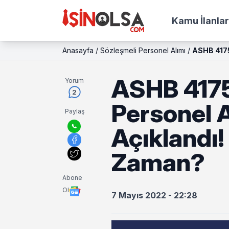
Kamu İlanlar
Anasayfa
/
Sözleşmeli Personel Alımı
/
ASHB 4175
ASHB 4175
Yorum
2
Personel A
Paylaş
Açıklandı!
Zaman?
Abone
Ol
7 Mayıs 2022 - 22:28