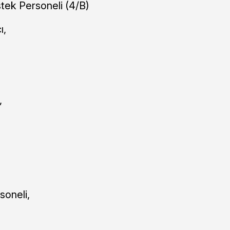
tek Personeli (4/B)
ı,
,
soneli,