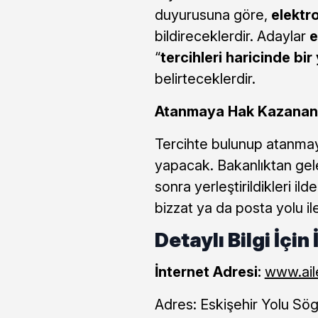
duyurusuna göre,
elektr
bildireceklerdir. Adaylar
e
“
tercihleri haricinde bir
belirteceklerdir.
Atanmaya Hak Kazanan 
Tercihte bulunup atanmay
yapacak. Bakanlıktan gel
sonra yerleştirildikleri i
bizzat ya da posta yolu ile
Detaylı Bilgi İçin 
İnternet Adresi:
www.aile
Adres: Eskişehir Yolu Sö