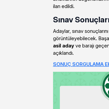
ilan edildi.
Sınav Sonuçlar
Adaylar, sınav sonuçların
görüntüleyebilecek. Başar
asil aday
ve barajı geçen
açıklandı.
SONUÇ SORGULAMA E