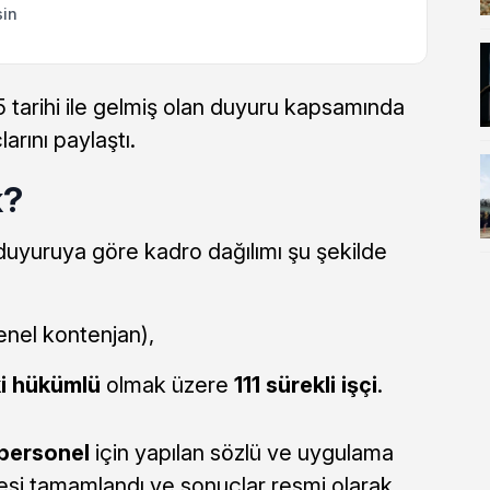
sin
tarihi ile gelmiş olan duyuru kapsamında
arını paylaştı.
k?
duyuruya göre kadro dağılımı şu şekilde
nel kontenjan),
ki hükümlü
olmak üzere
111 sürekli işçi
.
 personel
için yapılan sözlü ve uygulama
esi tamamlandı ve sonuçlar resmi olarak