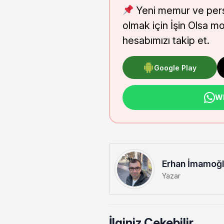
Yeni memur ve pers
olmak için İşin Olsa m
hesabımızı takip et.
Google Play
Wh
Erhan İmamoğ
Yazar
İlginiz Çekebilir