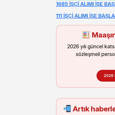
1685 İŞÇİ ALIMI İŞE B
111 İŞÇİ ALIMI İŞE BA
Maaşın
2026 yılı güncel kat
sözleşmeli perso
2026
Artık haberle