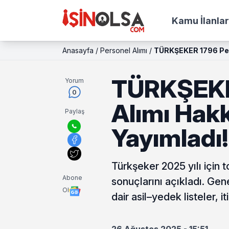
Kamu İlanlar
Anasayfa
/
Personel Alımı
/
TÜRKŞEKER 1796 Per
TÜRKŞEKE
Yorum
0
Alımı Hak
Paylaş
Yayımladı!
Türkşeker 2025 yılı için t
Abone
sonuçlarını açıkladı. Gen
Ol
dair asil–yedek listeler, 