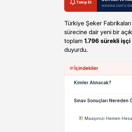
Takip Et
isinolsa.com'u Go
Türkiye Şeker Fabrikaları 
sürecine dair yeni bir aç
toplam
1.796 sürekli işçi
duyurdu.
İçindekiler
Kimler Alınacak?
Sınav Sonuçları Nereden 
Maaşınızı Hemen Hesa