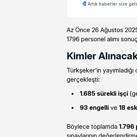
Artık haberler size gel
Az Önce 26 Ağustos 2025 
1796 personel alımı sonuçl
Kimler Alınaca
Türkşeker’in yayımladığı 
gerçekleşti:
1.685 sürekli işçi
(ge
93 engelli
ve
18 es
Böylece toplamda
1.796
sınavlarının değerlendirm