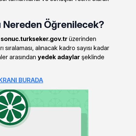
ı Nereden Öğrenilecek?
ı
sonuc.turkseker.gov.tr
üzerinden
ı sıralaması, alınacak kadro sayısı kadar
ler arasından
yedek adaylar
şeklinde
KRANI BURADA