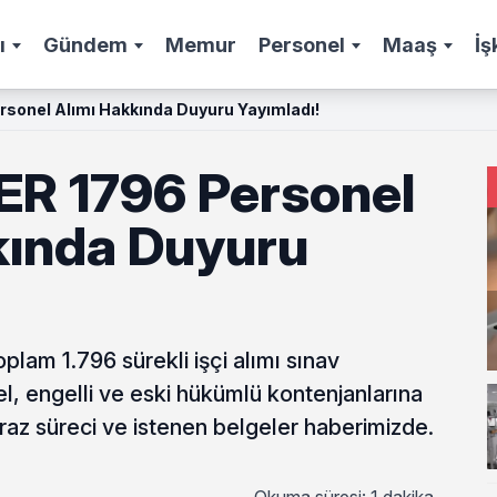
ı
Gündem
Memur
Personel
Maaş
İş
sonel Alımı Hakkında Duyuru Yayımladı!
R 1796 Personel
kında Duyuru
oplam 1.796 sürekli işçi alımı sınav
el, engelli ve eski hükümlü kontenjanlarına
itiraz süreci ve istenen belgeler haberimizde.