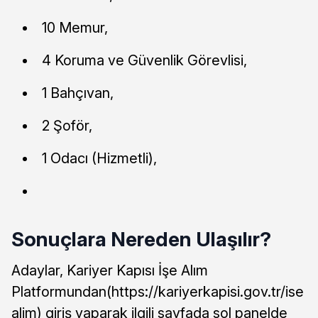
10 Memur,
4 Koruma ve Güvenlik Görevlisi,
1 Bahçıvan,
2 Şoför,
1 Odacı (Hizmetli),
Sonuçlara Nereden Ulaşılır?
Adaylar, Kariyer Kapısı İşe Alım
Platformundan(https://kariyerkapisi.gov.tr/ise
alim) giriş yaparak ilgili sayfada sol panelde