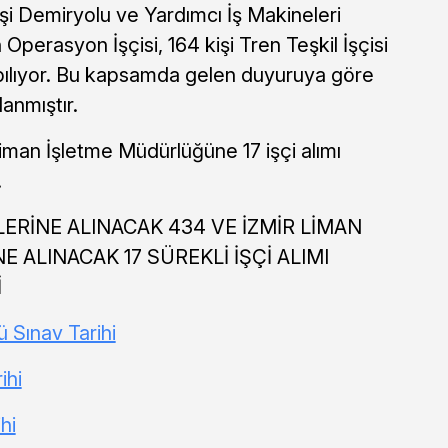
i Demiryolu ve Yardımcı İş Makineleri
 Operasyon İşçisi, 164 kişi Tren Teşkil İşçisi
apılıyor. Bu kapsamda gelen duyuruya göre
lanmıştır.
iman İşletme Müdürlüğüne 17 işçi alımı
.
RİNE ALINACAK 434 VE İZMİR LİMAN
ALINACAK 17 SÜREKLİ İŞÇİ ALIMI
İ
 Sınav Tarihi
ihi
hi