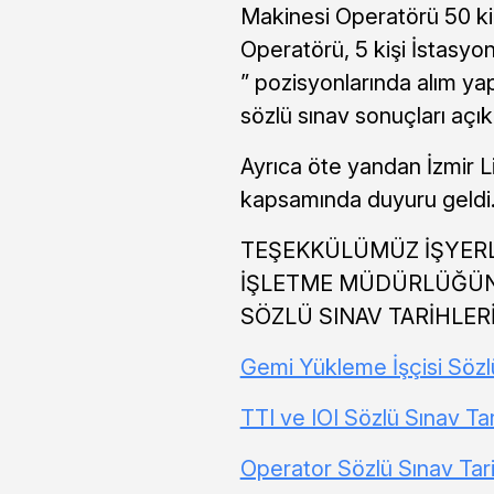
Makinesi Operatörü 50 kiş
Operatörü, 5 kişi İstasyon
” pozisyonlarında alım y
sözlü sınav sonuçları açık
Ayrıca öte yandan İzmir L
kapsamında duyuru geldi
TEŞEKKÜLÜMÜZ İŞYERLE
İŞLETME MÜDÜRLÜĞÜNE 
SÖZLÜ SINAV TARİHLER
Gemi Yükleme İşçisi Sözlü
TTI ve IOI Sözlü Sınav Tar
Operator Sözlü Sınav Tari