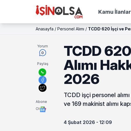
Kamu İlanlar
Anasayfa
/
Personel Alımı
/
TCDD 620 İşçi ve Pe
TCDD 620 
Yorum
0
Alımı Hak
Paylaş
2026
TCDD işçi personel alımı 
Abone
ve 169 makinist alımı ka
Ol
4 Şubat 2026 - 12:09