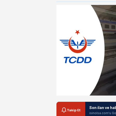
Son ilan ve ha
Takip Et
isinolsa.com'u Go