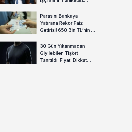
olacak
Parasını Bankaya
Yatırana Rekor Faiz
Getirisi! 650 Bin TL’nin 1
Aylık Kazancı Belli Oldu
30 Gün Yıkanmadan
Giyilebilen Tişört
Tanıtıldı! Fiyatı Dikkat
Çekti