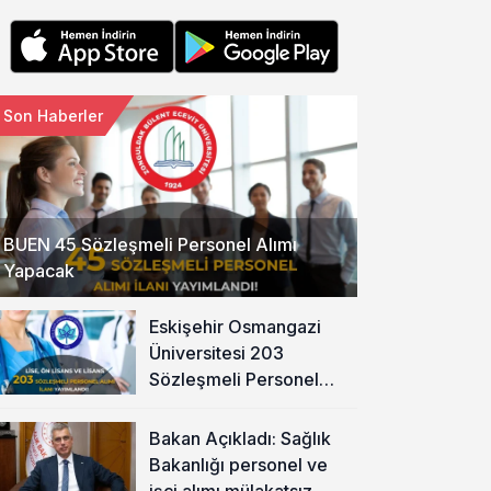
Son Haberler
BUEN 45 Sözleşmeli Personel Alımı
Yapacak
Eskişehir Osmangazi
Üniversitesi 203
Sözleşmeli Personel
Alımı Yapacak
Bakan Açıkladı: Sağlık
Bakanlığı personel ve
işçi alımı mülakatsız