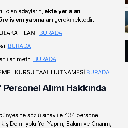
ı olan adayların,
ekte yer alan
öre işlem yapmaları
gerekmektedir.
MÜLAKAT İLAN
BURADA
esi
BURADA
an ilan metni
BURADA
 TEMEL KURSU TAAHHÜTNAMESİ
BURADA
 Personel Alımı Hakkında
 bünyesine sözlü sınav ile 434 personel
15 kişiDemiryolu Yol Yapım, Bakım ve Onarım,