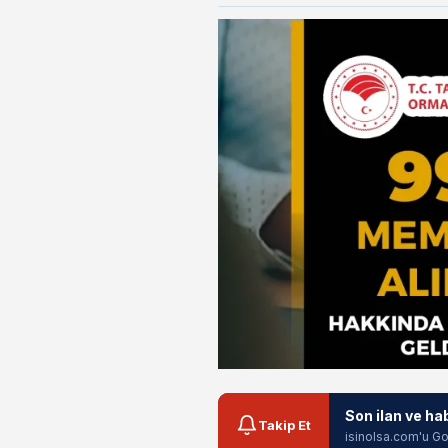
Son ilan ve ha
Takip Et
isinolsa.com'u Go