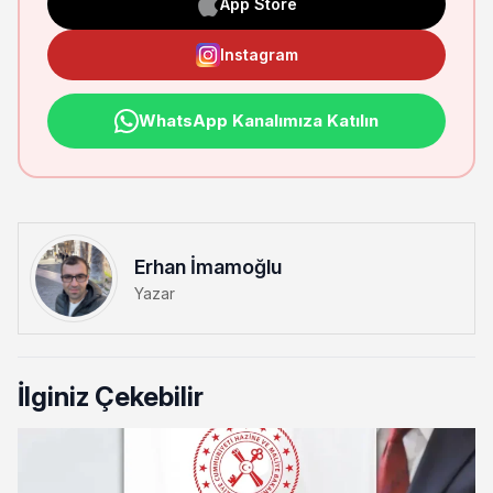
App Store
Instagram
WhatsApp Kanalımıza Katılın
Erhan İmamoğlu
Yazar
İlginiz Çekebilir