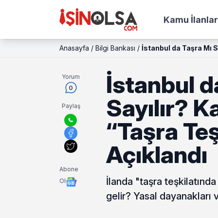
Kamu İlanlar
Anasayfa
/
Bilgi Bankası
/
İstanbul da Taşra Mı S
İstanbul d
Yorum
0
Sayılır? K
Paylaş
“Taşra Teş
Açıklandı
Abone
İlanda "taşra teşkilatınd
Ol
gelir? Yasal dayanakları 