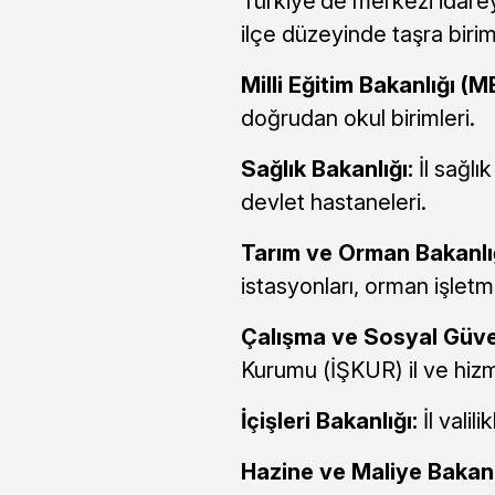
Türkiye’de merkezi idarey
ilçe düzeyinde taşra biriml
Milli Eğitim Bakanlığı (M
doğrudan okul birimleri.
Sağlık Bakanlığı:
İl sağlı
devlet hastaneleri.
Tarım ve Orman Bakanlığ
istasyonları, orman işletm
Çalışma ve Sosyal Güven
Kurumu (İŞKUR) il ve hiz
İçişleri Bakanlığı:
İl valil
Hazine ve Maliye Bakanl