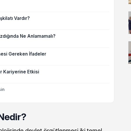
kilatı Vardır?
Yazdığında Ne Anlamamalı?
mesi Gereken İfadeler
Kariyerine Etkisi
sin
 Nedir?
lojisinde devlet örgütlenmesi iki temel