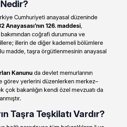
 Nedir?
Türkiye Cumhuriyeti anayasal düzeninde
82 Anayasası’nın 126. maddesi
,
e bakımından coğrafi durumuna ve
llere; illerin de diğer kademeli bölümlere
 Bu madde, taşra örgütlenmesinin anayasal
rları Kanunu
da devlet memurlarının
e görev yerlerini düzenlerken merkez–
 Pek çok bakanlığın kendi özel mevzuatı da
anmıştır.
n Taşra Teşkilatı Vardır?