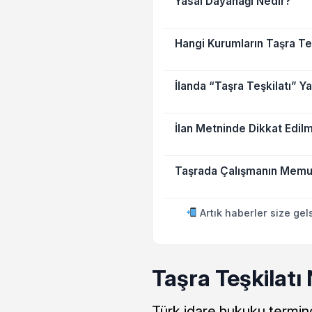
Yasal Dayanağı Nedir?
Hangi Kurumların Taşra Teş
İlanda “Taşra Teşkilatı” 
İlan Metninde Dikkat Edil
Taşrada Çalışmanın Memur 
Artık haberler size gel
Taşra Teşkilatı
Türk idare hukuku termino