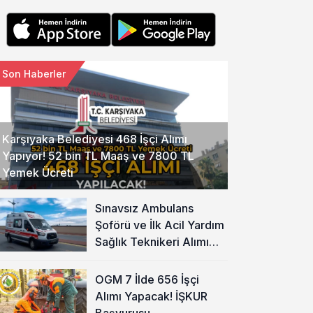
Son Haberler
Karşıyaka Belediyesi 468 İşçi Alımı
Yapıyor! 52 bin TL Maaş ve 7800 TL
Yemek Ücreti
Sınavsız Ambulans
Şoförü ve İlk Acil Yardım
Sağlık Teknikeri Alımı
Başladı!
OGM 7 İlde 656 İşçi
Alımı Yapacak! İŞKUR
Başvurusu