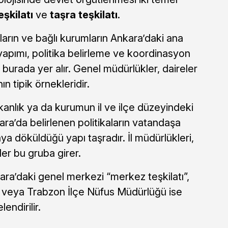
şkilatı
ve
taşra teşkilatı
.
ların ve bağlı kurumların Ankara’daki ana
 yapımı, politika belirleme ve koordinasyon
r burada yer alır. Genel müdürlükler, daireler
n tipik örnekleridir.
akanlık ya da kurumun il ve ilçe düzeyindeki
kara’da belirlenen politikaların vatandaşa
a döküldüğü yapı taşradır. İl müdürlükleri,
ler bu gruba girer.
ara’daki genel merkezi “merkez teşkilatı”,
 veya Trabzon İlçe Nüfus Müdürlüğü ise
lendirilir.