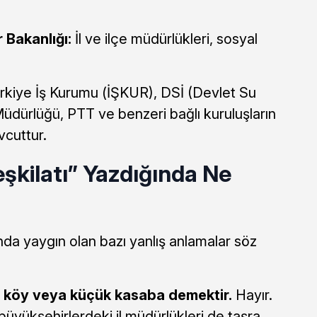
 Bakanlığı:
İl ve ilçe müdürlükleri, sosyal
ürkiye İş Kurumu (İŞKUR), DSİ (Devlet Su
 Müdürlüğü, PTT ve benzeri bağlı kuruluşların
vcuttur.
eşkilatı” Yazdığında Ne
da yaygın olan bazı yanlış anlamalar söz
” köy veya küçük kasaba demektir.
Hayır.
i büyükşehirlerdeki il müdürlükleri de taşra