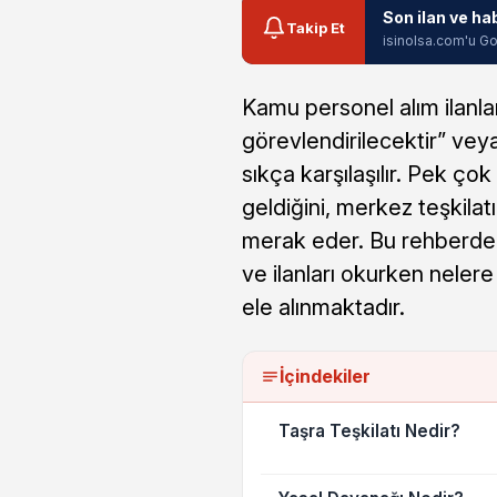
Son ilan ve ha
Takip Et
isinolsa.com'u Go
Kamu personel alım ilanlar
görevlendirilecektir” veya
sıkça karşılaşılır. Pek ç
geldiğini, merkez teşkilatı
merak eder. Bu rehberde t
ve ilanları okurken nelere
ele alınmaktadır.
İçindekiler
Taşra Teşkilatı Nedir?