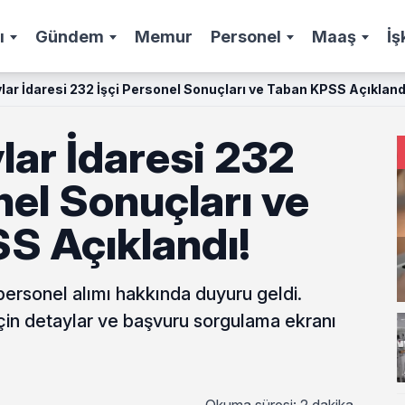
ı
Gündem
Memur
Personel
Maaş
İş
ylar İdaresi 232 İşçi Personel Sonuçları ve Taban KPSS Açıkland
ylar İdaresi 232
nel Sonuçları ve
S Açıklandı!
i personel alımı hakkında duyuru geldi.
için detaylar ve başvuru sorgulama ekranı