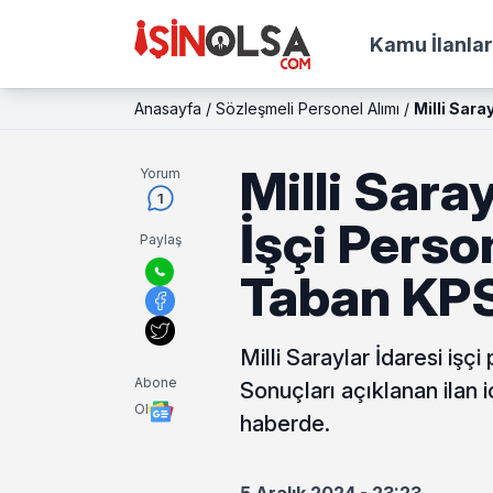
Kamu İlanlar
Anasayfa
/
Sözleşmeli Personel Alımı
/
Milli Sara
Milli Sara
Yorum
1
İşçi Perso
Paylaş
Taban KPS
Milli Saraylar İdaresi işç
Abone
Sonuçları açıklanan ilan 
Ol
haberde.