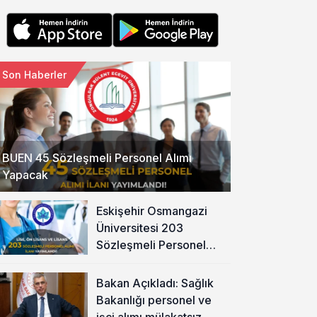
Son Haberler
BUEN 45 Sözleşmeli Personel Alımı
Yapacak
Eskişehir Osmangazi
Üniversitesi 203
Sözleşmeli Personel
Alımı Yapacak
Bakan Açıkladı: Sağlık
Bakanlığı personel ve
işçi alımı mülakatsız