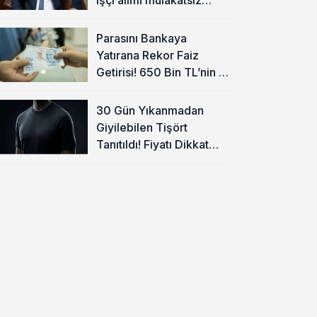
olacak
Parasını Bankaya
Yatırana Rekor Faiz
Getirisi! 650 Bin TL’nin 1
Aylık Kazancı Belli Oldu
30 Gün Yıkanmadan
Giyilebilen Tişört
Tanıtıldı! Fiyatı Dikkat
Çekti