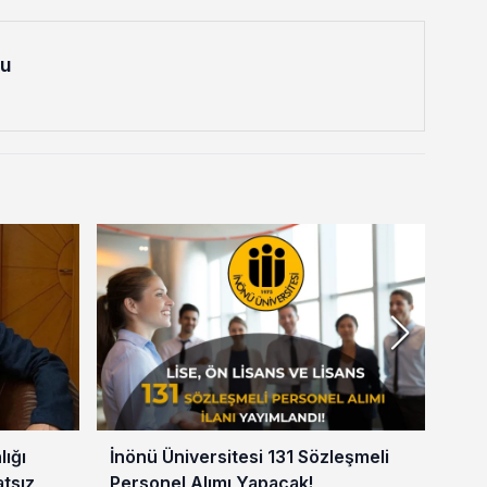
lu
lığı
İnönü Üniversitesi 131 Sözleşmeli
SDÜ
atsız
Personel Alımı Yapacak!
Ya