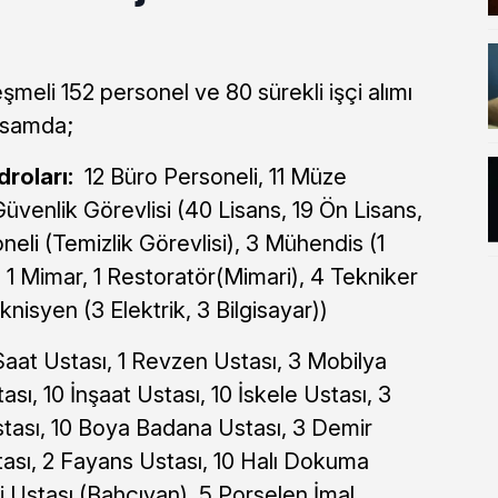
eşmeli 152 personel ve 80 sürekli işçi alımı
psamda;
roları:
12 Büro Personeli, 11 Müze
üvenlik Görevlisi (40 Lisans, 19 Ön Lisans,
neli (Temizlik Görevlisi), 3 Mühendis (1
t), 1 Mimar, 1 Restoratör(Mimari), 4 Tekniker
knisyen (3 Elektrik, 3 Bilgisayar))
Saat Ustası, 1 Revzen Ustası, 3 Mobilya
ası, 10 İnşaat Ustası, 10 İskele Ustası, 3
tası, 10 Boya Badana Ustası, 3 Demir
ası, 2 Fayans Ustası, 10 Halı Dokuma
i Ustası (Bahçıvan), 5 Porselen İmal