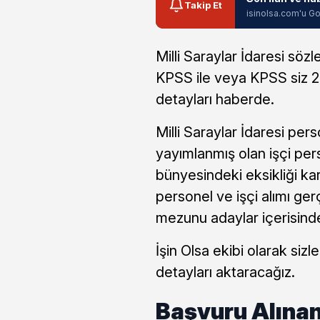
Takip Et
isinolsa.com'u Go
Milli Saraylar İdaresi söz
KPSS ile veya KPSS siz 2
detayları haberde.
Milli Saraylar İdaresi per
yayımlanmış olan işçi pers
bünyesindeki eksikliği kar
personel ve işçi alımı ger
mezunu adaylar içerisind
İşin Olsa ekibi olarak si
detayları aktaracağız.
Başvuru Alınan