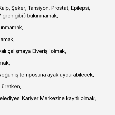
 Kalp, Şeker, Tansiyon, Prostat, Epilepsi,
Migren gibi ) bulunmamak,
ulunmamak,
mamak,
lı çalışmaya Elverişli olmak,
mak,
 yoğun iş temposuna ayak uydurabilecek,
, üretken,
lediyesi Kariyer Merkezine kayıtlı olmak,