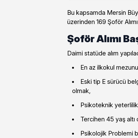
Bu kapsamda Mersin Büyük
üzerinden 169 Şoför Alımı
Şoför Alımı Ba
Daimi statüde alım yapıla
En az ilkokul mezun
Eski tip E sürücü be
olmak,
Psikoteknik yeterlili
Tercihen 45 yaş altı
Psikolojik Problemi