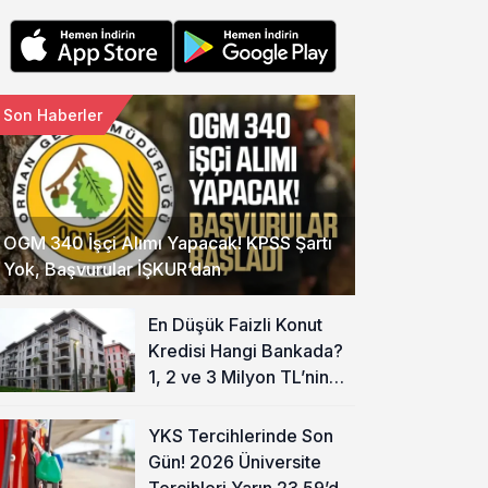
Son Haberler
OGM 340 İşçi Alımı Yapacak! KPSS Şartı
Yok, Başvurular İŞKUR’dan
En Düşük Faizli Konut
Kredisi Hangi Bankada?
1, 2 ve 3 Milyon TL’nin
Aylık Taksiti Hesaplandı
YKS Tercihlerinde Son
Gün! 2026 Üniversite
Tercihleri Yarın 23.59’da