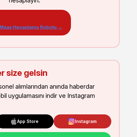
hesaplayın.
 Maaş Hesaplama Robotu →
r size gelsin
onel alımlarından anında haberdar
obil uygulamasını indir ve Instagram
App Store
Instagram