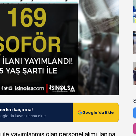
berleri kaçırma!
Google'da Ekle
ogle'da kaynaklarına ekle
ı ile yayımlanmış olan personel alımı ilanına