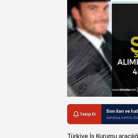
Son ilan ve ha
Takip Et
isinolsa.com'u Go
Türkiye İş Kurumu aracılığ