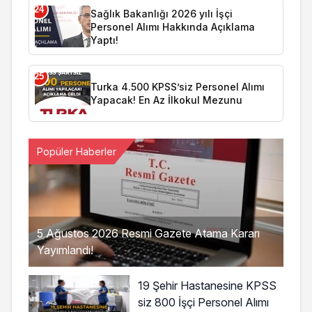
24
Sağlık Bakanlığı 2026 yılı İşçi
Personel Alımı Hakkında Açıklama
Yaptı!
25
Turka 4.500 KPSS’siz Personel Alımı
Yapacak! En Az İlkokul Mezunu
Popüler Haberler
5 Ağustos 2026 Resmi Gazete Atama Kararı
Yayımlandı!
19 Şehir Hastanesine KPSS
siz 800 İşçi Personel Alımı