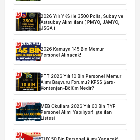
15
2026 Yılı YKS İle 3500 Polis, Subay ve
Astsubay Alımı İlanı ( PMYO, JAMYO,
JSGA )
16
2026 Kamuya 145 Bin Memur
Personel Alınacak!
17
PTT 2026 Yılı 10 Bin Personel Memur
Alımı Başvuru Forumu? KPSS Şartı-
Kontenjan-Bölüm Nedir?
18
MEB Okullara 2026 Yılı 60 Bin TYP
Personel Alımı Yapılıyor! İşte İlan
Listesi
19
THY 50 Bin Personel Alımı Yapacak!