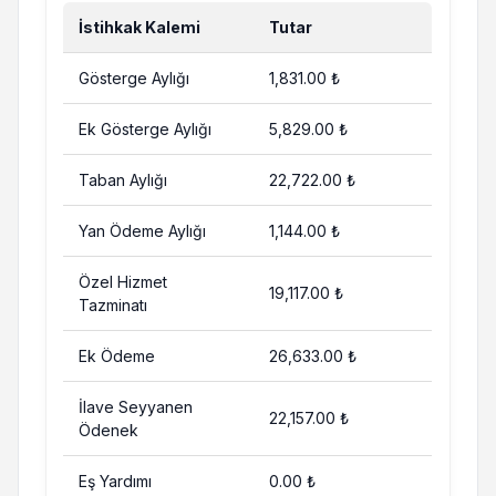
İstihkak Kalemi
Tutar
Gösterge Aylığı
1,831.00 ₺
Ek Gösterge Aylığı
5,829.00 ₺
Taban Aylığı
22,722.00 ₺
Yan Ödeme Aylığı
1,144.00 ₺
Özel Hizmet
19,117.00 ₺
Tazminatı
Ek Ödeme
26,633.00 ₺
İlave Seyyanen
22,157.00 ₺
Ödenek
Eş Yardımı
0.00 ₺