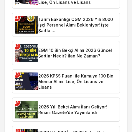
Lise, Ön Lisans ve Lisans
11
Tarım Bakanlığı OGM 2026 Yılı 8000
İşçi Personel Alımı Bekleniyor! İşte
Şartlar…
12
EGM 10 Bin Bekçi Alımı 2026 Güncel
Şartlar Nedir? İlan Ne Zaman?
13
2026 KPSS Puanı ile Kamuya 100 Bin
Memur Alımı: Lise, Ön Lisans ve
Lisans
14
2026 Yılı Bekçi Alımı İlanı Geliyor!
Resmi Gazete’de Yayımlandı
15