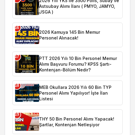
2026 Yılı YKS İle 3500 Polis, Subay ve
Astsubay Alımı İlanı ( PMYO, JAMYO,
JSGA )
16
2026 Kamuya 145 Bin Memur
Personel Alınacak!
17
PTT 2026 Yılı 10 Bin Personel Memur
Alımı Başvuru Forumu? KPSS Şartı-
Kontenjan-Bölüm Nedir?
18
MEB Okullara 2026 Yılı 60 Bin TYP
Personel Alımı Yapılıyor! İşte İlan
Listesi
19
THY 50 Bin Personel Alımı Yapacak!
Şartlar, Kontenjan Netleşiyor