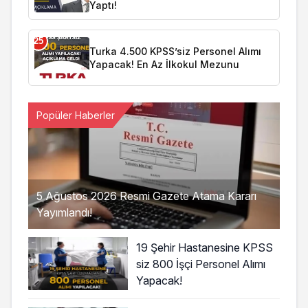
Yaptı!
25
Turka 4.500 KPSS’siz Personel Alımı
Yapacak! En Az İlkokul Mezunu
Popüler Haberler
5 Ağustos 2026 Resmi Gazete Atama Kararı
Yayımlandı!
19 Şehir Hastanesine KPSS
siz 800 İşçi Personel Alımı
Yapacak!